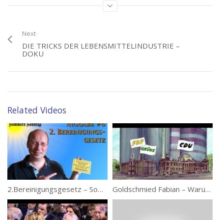
Next
DIE TRICKS DER LEBENSMITTELINDUSTRIE –
DOKU
Category:
Lebensmittelindustrie
,
Unbequeme Wahrheiten
Tags:
Supermärkte
Related Videos
2.Bereinigungsgesetz – Sommers Sonntag 8
Goldschmied Fabian – Warum überall Geld fehlt