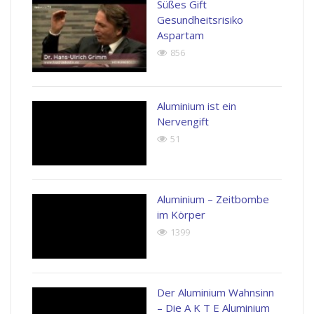
Süßes Gift
Gesundheitsrisiko
Aspartam
856
Aluminium ist ein
Nervengift
51
Aluminium – Zeitbombe
im Körper
1399
Der Aluminium Wahnsinn
– Die A K T E Aluminium