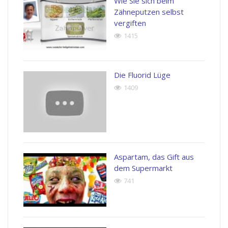
Wie Sie sich beim
Zähneputzen selbst
vergiften
1415
Die Fluorid Lüge
1409
Aspartam, das Gift aus
dem Supermarkt
741