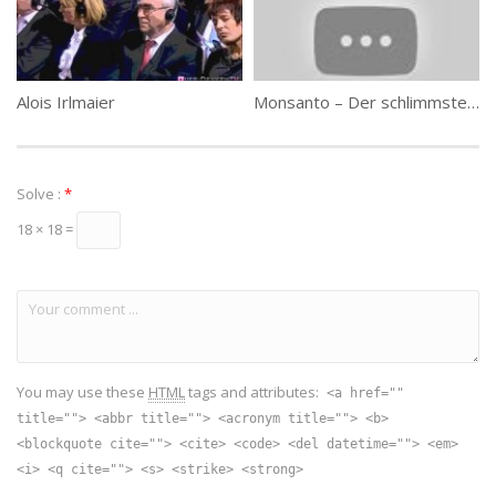
Alois Irlmaier
Monsanto – Der schlimmste Konzern der Welt?
Solve :
*
18 × 18 =
You may use these
HTML
tags and attributes:
<a href=""
title=""> <abbr title=""> <acronym title=""> <b>
<blockquote cite=""> <cite> <code> <del datetime=""> <em>
<i> <q cite=""> <s> <strike> <strong>