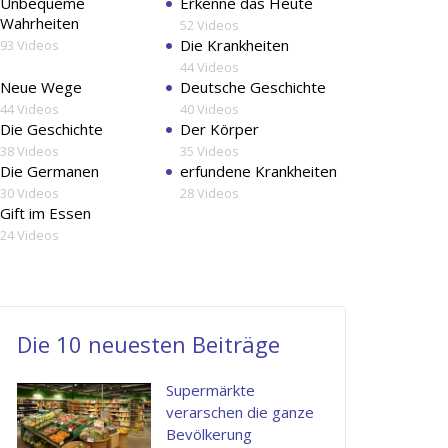
Unbequeme
Erkenne das Heute
voluptas
Wahrheiten
52 Videos
nulla
Die Krankheiten
93 Videos
pariatur.
44 Videos
Neue Wege
Deutsche Geschichte
44 Videos
40 Videos
Henry
Die Geschichte
Der Körper
This
Ut
Quis
Kingston
38 Videos
35 Videos
is
enim
autem
Apple
Die Germanen
erfundene Krankheiten
Inc.
30 Videos
28 Videos
what
ad
vel
Gift im Essen
i
minima
eum
24 Videos
am
veniam,
iure
looking
quis
reprehenderi
for.
nostrum
qui
Die 10 neuesten Beiträge
Nam
exercitatio
in
libero
ullam
ea
Supermärkte
tempore,
corporis
voluptate
verarschen die ganze
Bevölkerung
cum
suscipit
velit