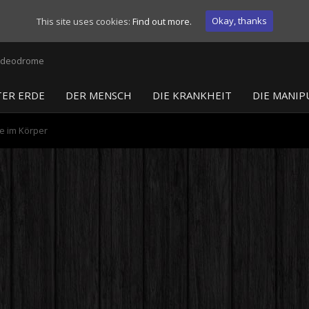
Okay, thanks
This site uses cookies:
Find out more.
ER ERDE
DER MENSCH
DIE KRANKHEIT
DIE MANIP
e im Körper