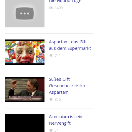
Die Fluorid Lüge
possimus.
1409
Henry
Kingston
John
Apple
Doe
Inc.
Next
Generation
Aspartam, das Gift
Corp
aus dem Supermarkt
741
Süßes Gift
Gesundheitsrisiko
Aspartam
856
Aluminium ist ein
Nervengift
51