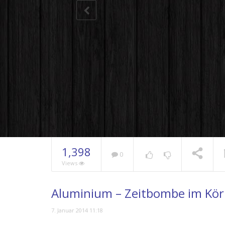
9.0
9.7
1,398
0
Views
Aluminiu
schmutzi
der Impfs
NOW PLAYING
Aluminium – Zeitbombe im Kör
7. Januar 2014 11:18