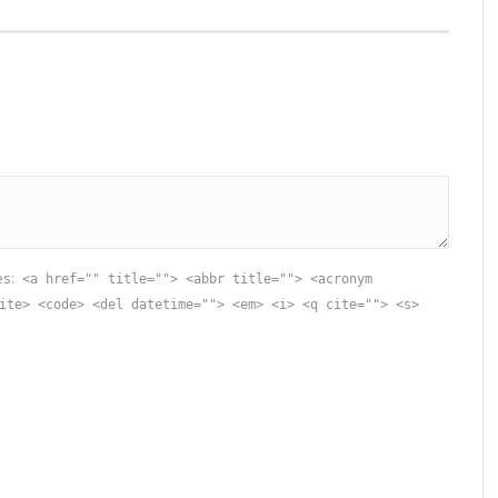
es:
<a href="" title=""> <abbr title=""> <acronym
ite> <code> <del datetime=""> <em> <i> <q cite=""> <s>