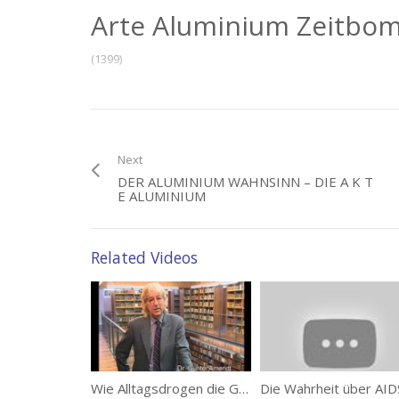
Arte Aluminium Zeitbom
(1399)
Bewertung
Next
Animation
DER ALUMINIUM WAHNSINN – DIE A K T
E ALUMINIUM
Creative
Related Videos
Your Criteria
Excepteur sint occaecat cupidatat non proident,
sunt in culpa qui officia deserunt mollit anim id est
laborum.
Wie Alltagsdrogen die Gesellschaft steuern