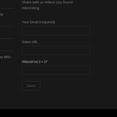
Share with us Videos you found
interesting.
le
Your Email (required)
Video URL
der BRD
Wieviel ist 2 + 2?