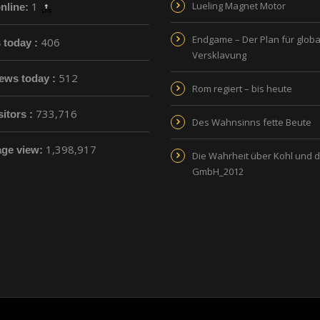
1
Lueling Magnet Motor
nline:
Endgame – Der Plan für globa
406
s today :
Versklavung
512
ews today :
Rom regiert – bis heute
733,716
sitors :
Des Wahnsinns fette Beute
1,398,917
age view:
Die Wahrheit über Kohl und 
GmbH_2012