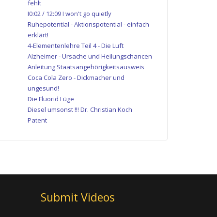
fehlt
I0:02 / 12:09 I won't go quietly
Ruhepotential - Aktionspotential - einfach
erklärt!
4-Elementenlehre Teil 4 - Die Luft
Alzheimer - Ursache und Heilungschancen
Anleitung Staatsangehörigkeitsausweis
Coca Cola Zero - Dickmacher und
ungesund!
Die Fluorid Lüge
Diesel umsonst !!! Dr. Christian Koch
Patent
Submit Videos