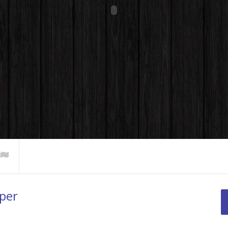
8.7
m – Das
ge Geheimnis
Der Aluminium Wahnsinn
toffhersteller
– Die A K T E Aluminium
per