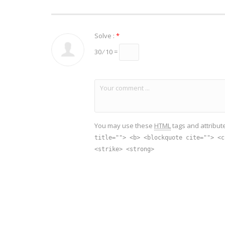
Category:
Aluminium
,
Demenz
,
Die Krankheiten
,
Gift im Essen
Tags:
Aluminium
Solve :
*
30 ⁄ 10 =
You may use these
HTML
tags and attribut
title=""> <b> <blockquote cite=""> <c
<strike> <strong>