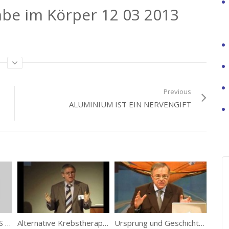
be im Körper 12 03 2013
Previous
ALUMINIUM IST EIN NERVENGIFT
Very Good
Die Wahrheit über AIDS und die Pharmaindustrie
Alternative Krebstherapien: Lothar Hirneise
Ursprung und Geschichte des Impfens – Dr. Johann Loibner