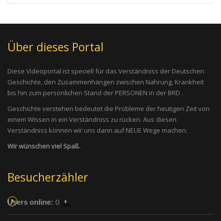
Über dieses Portal
Diese Videoportal ist speciell für das Verständniss der Deutschen
Geschichte, den Zusammenhängen zwischen Nahrung, Krankheit
bis hin zum persönlichen Stand der PERSONEN in der BRD .
Geschichte verstehen bedeutet die Probleme der heutigen Zeit von
einem Wissen in ein Verständniss zu rücken. Aus diesen
Verständniss können wir uns dann auf NEUE Wege machen.
Wir wünschen viel Spaß.
Besucherzähler
0
Users online: