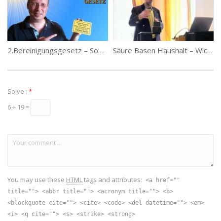
2.Bereinigungsgesetz – Sommers Sonntag 8
Säure Basen Haushalt – Wichtige Info – Fachvortrag 1/2
Solve :
*
6 + 19 =
You may use these
HTML
tags and attributes:
<a href=""
title=""> <abbr title=""> <acronym title=""> <b>
<blockquote cite=""> <cite> <code> <del datetime=""> <em>
<i> <q cite=""> <s> <strike> <strong>