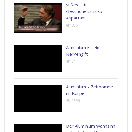
Süßes Gift
Gesundheitsrisiko
Aspartam
856
Aluminium ist ein
Nervengift
51
Aluminium – Zeitbombe
im Körper
1399
Der Aluminium Wahnsinn