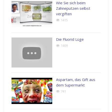
Wie Sie sich beim
Zähneputzen selbst
vergiften
1415
Die Fluorid Lüge
1409
Aspartam, das Gift aus
dem Supermarkt
741