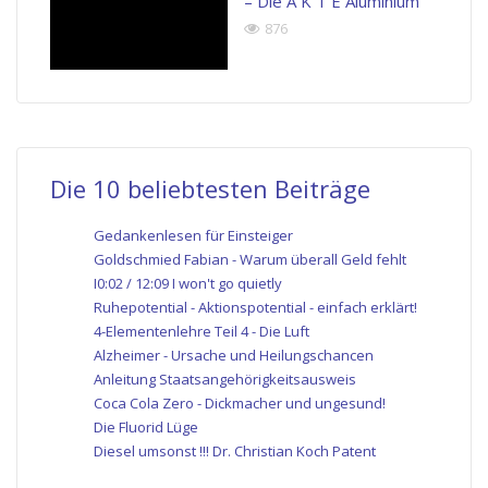
– Die A K T E Aluminium
876
Die 10 beliebtesten Beiträge
Gedankenlesen für Einsteiger
Goldschmied Fabian - Warum überall Geld fehlt
I0:02 / 12:09 I won't go quietly
Ruhepotential - Aktionspotential - einfach erklärt!
4-Elementenlehre Teil 4 - Die Luft
Alzheimer - Ursache und Heilungschancen
Anleitung Staatsangehörigkeitsausweis
Coca Cola Zero - Dickmacher und ungesund!
Die Fluorid Lüge
Diesel umsonst !!! Dr. Christian Koch Patent