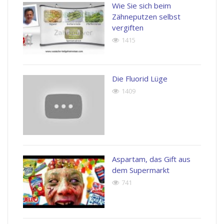
Wie Sie sich beim
Zähneputzen selbst
vergiften
1415
Die Fluorid Lüge
1409
Aspartam, das Gift aus
dem Supermarkt
741