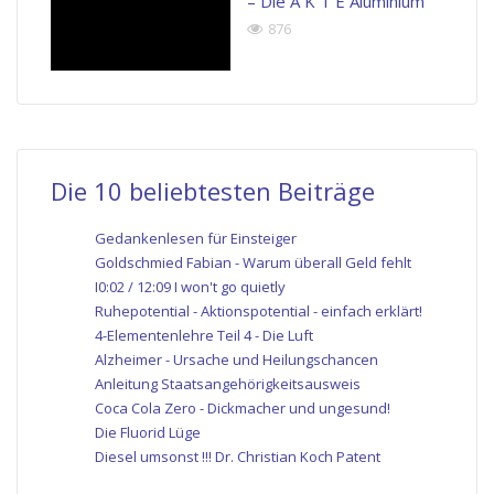
– Die A K T E Aluminium
876
Die 10 beliebtesten Beiträge
Gedankenlesen für Einsteiger
Goldschmied Fabian - Warum überall Geld fehlt
I0:02 / 12:09 I won't go quietly
Ruhepotential - Aktionspotential - einfach erklärt!
4-Elementenlehre Teil 4 - Die Luft
Alzheimer - Ursache und Heilungschancen
Anleitung Staatsangehörigkeitsausweis
Coca Cola Zero - Dickmacher und ungesund!
Die Fluorid Lüge
Diesel umsonst !!! Dr. Christian Koch Patent