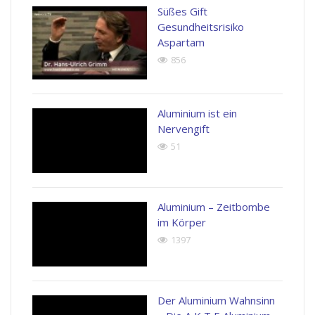
Süßes Gift
Gesundheitsrisiko
Aspartam
856
Aluminium ist ein
Nervengift
51
Aluminium – Zeitbombe
im Körper
1397
Der Aluminium Wahnsinn