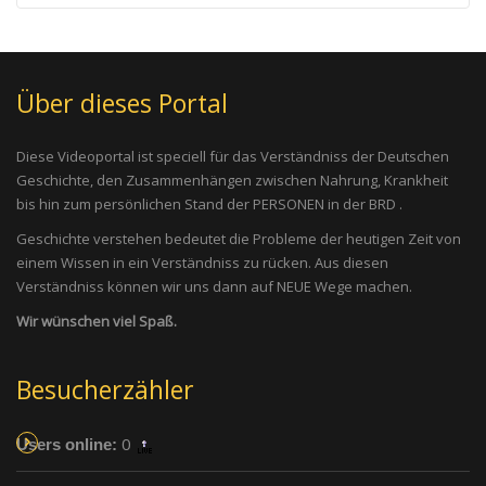
Über dieses Portal
Diese Videoportal ist speciell für das Verständniss der Deutschen
Geschichte, den Zusammenhängen zwischen Nahrung, Krankheit
bis hin zum persönlichen Stand der PERSONEN in der BRD .
Geschichte verstehen bedeutet die Probleme der heutigen Zeit von
einem Wissen in ein Verständniss zu rücken. Aus diesen
Verständniss können wir uns dann auf NEUE Wege machen.
Wir wünschen viel Spaß.
Besucherzähler
0
Users online: