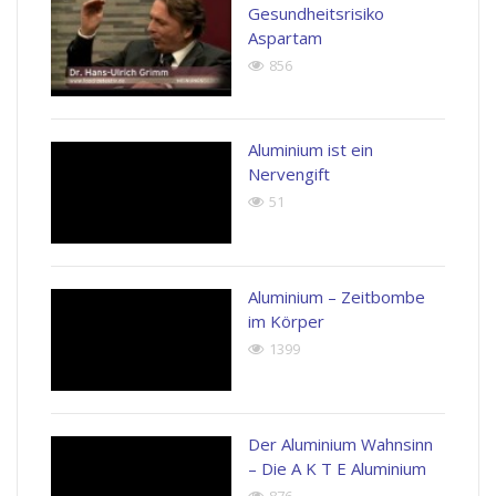
Gesundheitsrisiko
Aspartam
856
Aluminium ist ein
Nervengift
51
Aluminium – Zeitbombe
im Körper
1399
Der Aluminium Wahnsinn
– Die A K T E Aluminium
876