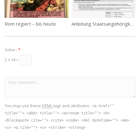
Rom regiert – bis heute
Anleitung Staatsangehörigkeitsausweis
Solve :
*
2 + 14 =
You may use these
HTML
tags and attributes:
<a href=""
title=""> <abbr title=""> <acronym title=""> <b>
<blockquote cite=""> <cite> <code> <del datetime=""> <em>
<i> <q cite=""> <s> <strike> <strong>