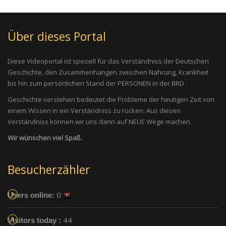
Über dieses Portal
Diese Videoportal ist speciell für das Verständniss der Deutschen
Geschichte, den Zusammenhängen zwischen Nahrung, Krankheit
bis hin zum persönlichen Stand der PERSONEN in der BRD .
Geschichte verstehen bedeutet die Probleme der heutigen Zeit von
einem Wissen in ein Verständniss zu rücken. Aus diesen
Verständniss können wir uns dann auf NEUE Wege machen.
Wir wünschen viel Spaß.
Besucherzähler
0
Users online:
44
Visitors today :