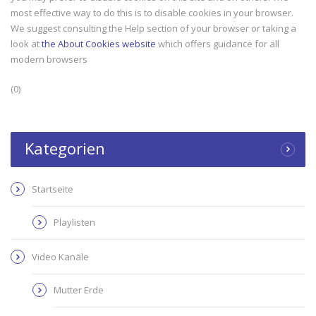
most effective way to do this is to disable cookies in your browser.
We suggest consulting the Help section of your browser or taking a
look at
the About Cookies website
which offers guidance for all
hat i am looking for. Nam libero tempore, cum soluta
Ut enim ad minima veniam
modern browsers
 eligendi optio cumque nihil impedit quo minus id
ullam corporis suscipit la
(0)
me placeat facere possimus.
commodi consequatur.
John Doe
Jenny Do
Kategorien
Next Generation Corp
PR Manage
Startseite
Playlisten
Video Kanäle
Mutter Erde