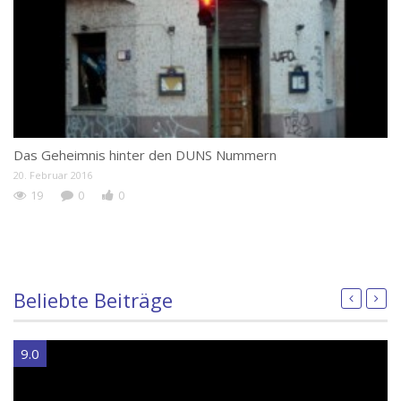
Das Geheimnis hinter den DUNS Nummern
A
20. Februar 2016
21
19
0
0
Beliebte Beiträge
9.0
9