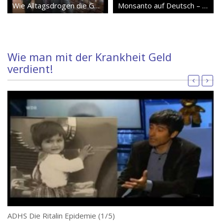
Wie Alltagsdrogen die Gesellschaft steuern
Monsanto auf Deutsch – Seilschaften deutscher Gentechikbetreiber
Wie man mit der Krankheit Geld
verdient!
ADHS Die Ritalin Epidemie (1/5)
Kr