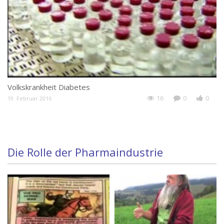
Volkskrankheit Diabetes
S
16
0
0
19. Februar 2016
19
Die Rolle der Pharmaindustrie