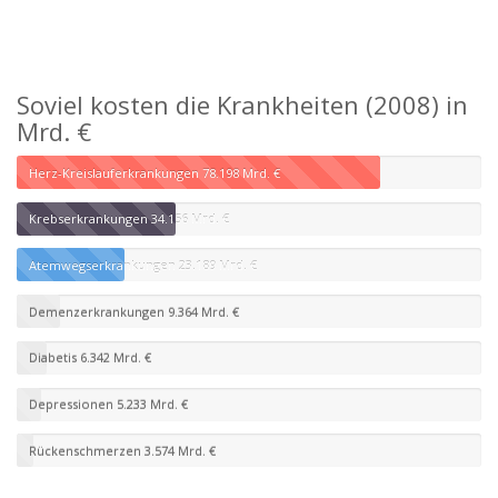
Soviel kosten die Krankheiten (2008) in
Mrd. €
Herz-Kreislauferkrankungen
78.198 Mrd. €
Krebserkrankungen
34.156 Mrd. €
Atemwegserkrankungen
23.189 Mrd. €
Demenzerkrankungen
9.364 Mrd. €
Diabetis
6.342 Mrd. €
Depressionen
5.233 Mrd. €
Rückenschmerzen
3.574 Mrd. €