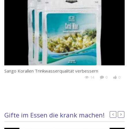
Sango Korallen Trinkwasserqualität verbessern
Sä
14
0
0
Gifte im Essen die krank machen!