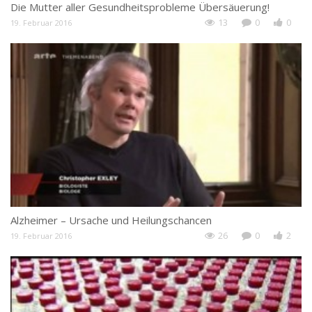
Die Mutter aller Gesundheitsprobleme Übersäuerung!
Ri
13
0
0
19. Februar 2016
18
Alzheimer – Ursache und Heilungschancen
Ri
26
0
2
19. Februar 2016
18