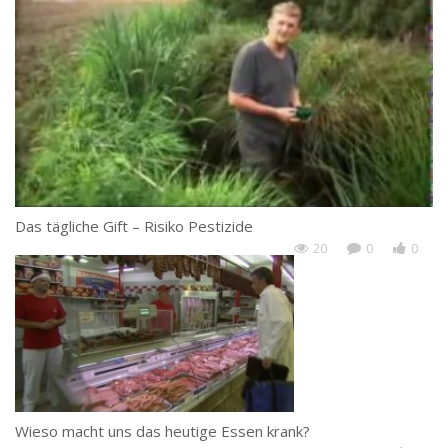
Das tägliche Gift – Risiko Pestizide
20
0
0
Wieso macht uns das heutige Essen krank?