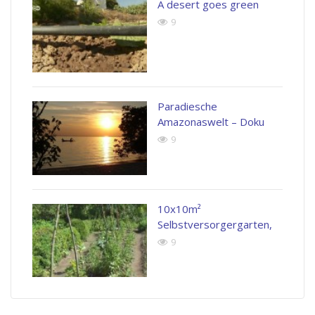
A desert goes green
9
Paradiesche
Amazonaswelt – Doku
9
10x10m²
Selbstversorgergarten,
9