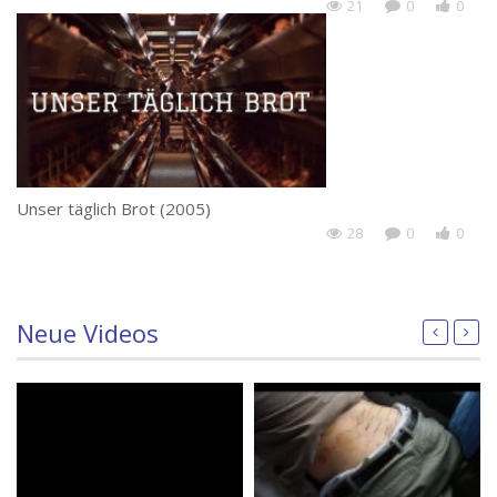
21
0
0
Unser täglich Brot (2005)
28
0
0
Neue Videos
9