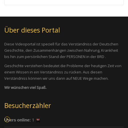
Über dieses Portal
Diese Videoportal ist speciell für das Verständniss der Deutschen
Geschichte, den Zusammenhängen zwischen Nahrung, Krankheit
bis hin zum persönlichen Stand der PERSONEN in der BRD .
Geschichte verstehen bedeutet die Probleme der heutigen Zeit von
einem Wissen in ein Verständniss zu rücken. Aus diesen
Verständniss können wir uns dann auf NEUE Wege machen.
Wir wünschen viel Spaß.
Besucherzähler
1
Users online: