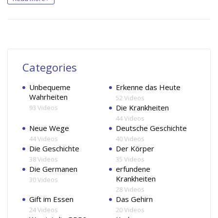
Categories
Unbequeme
Erkenne das Heute
Wahrheiten
52 Videos
Die Krankheiten
93 Videos
44 Videos
Neue Wege
Deutsche Geschichte
44 Videos
40 Videos
Die Geschichte
Der Körper
38 Videos
35 Videos
Die Germanen
erfundene
Krankheiten
30 Videos
28 Videos
Gift im Essen
Das Gehirn
24 Videos
20 Videos