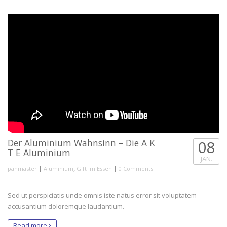
Der Aluminium Wahnsinn – Die A K
08
T E Aluminium
JAN.
|
,
|
panmaster
Aluminium
Gift im Essen
0 Comments
Sed ut perspiciatis unde omnis iste natus error sit voluptatem
accusantium doloremque laudantium.
Read more