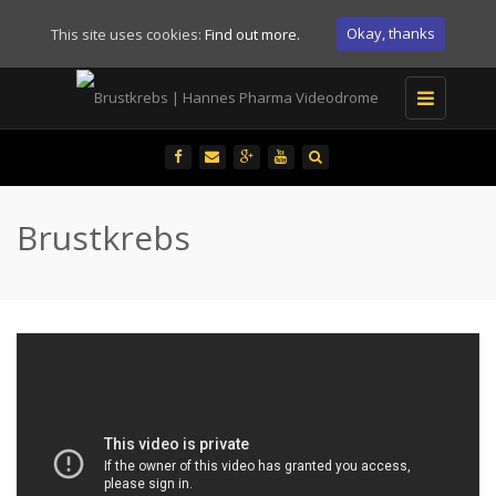
Okay, thanks
This site uses cookies:
Find out more.
Toggle
navigation
Brustkrebs
minima veniam, quis nostrum exercitationem
Quis autem vel eum iure repr
s suscipit laboriosam, nisi ut aliquid ex ea
velit esse quam nihil molest
sequatur.
dolorem eum fugiat quo volup
Jenny Doe
Henry Kings
PR Manager
Apple Inc.