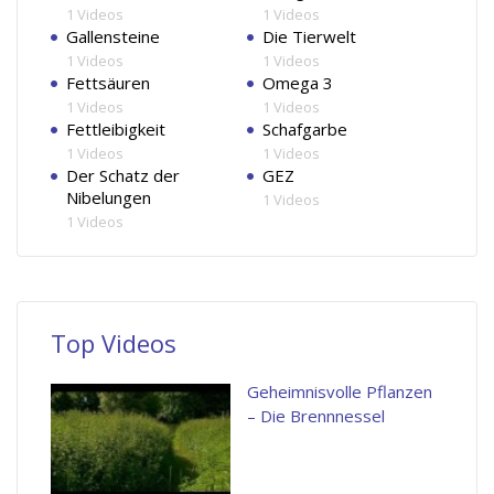
1 Videos
1 Videos
Gallensteine
Die Tierwelt
1 Videos
1 Videos
Fettsäuren
Omega 3
1 Videos
1 Videos
Fettleibigkeit
Schafgarbe
1 Videos
1 Videos
Der Schatz der
GEZ
Nibelungen
1 Videos
1 Videos
Top Videos
Geheimnisvolle Pflanzen
– Die Brennnessel