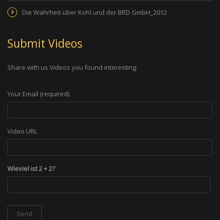
Die Wahrheit über Kohl und der BRD GmbH_2012
Submit Videos
Share with us Videos you found interesting.
Your Email (required)
Video URL
Wieviel ist 2 + 2?