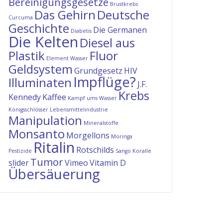
Bereinigungsgesetze
Brustkrebs
Das Gehirn
Deutsche
Curcuma
Geschichte
Die Germanen
Diabetis
Die Kelten
Diesel aus
Plastik
Fluor
Element Wasser
Geldsystem
Grundgesetz
HIV
Impflüge?
Illuminaten
J.F.
Krebs
Kennedy
Kaffee
Kampf ums Wasser
Königsschlösser
Lebensmittelindustrie
Manipulation
Mineralstoffe
Monsanto
Morgellons
Moringa
Ritalin
Rotschilds
Pestizide
Sango Koralle
Tumor
slider
Vimeo
Vitamin D
Übersäuerung