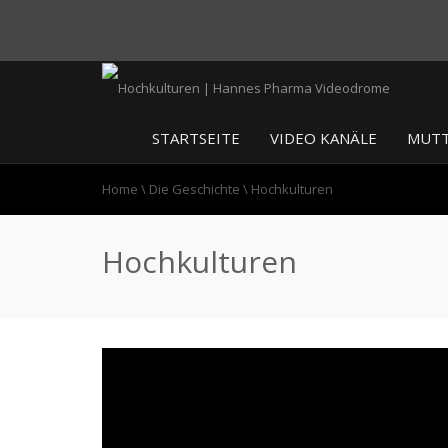
STARTSEITE
VIDEO KANÄLE
MUTT
Home
\
Die Geschichte
\
Hochkulturen
Hochkulturen