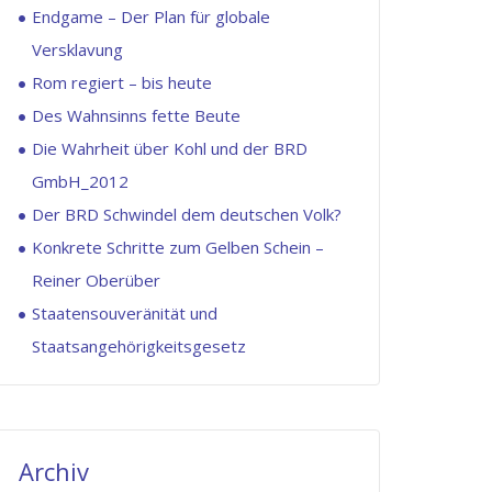
9.000
ullam
ea
Endgame – Der Plan für globale
Radiostatio
corporis
voluptate
Versklavung
1.500
suscipit
velit
Rom regiert – bis heute
TV-
laboriosam,
esse
Des Wahnsinns fette Beute
Anstalten!
nisi
quam
Die Wahrheit über Kohl und der BRD
Inhaber
ut
nihil
GmbH_2012
der
aliquid
molestiae
Der BRD Schwindel dem deutschen Volk?
Medienansta
ex
consequatur
Konkrete Schritte zum Gelben Schein –
4
ea
vel
Reiner Oberüber
Rüstungsko
commodi
illum
Staatensouveränität und
2
consequatur
qui
Staatsangehörigkeitsgesetz
Energieunt
dolorem
Jenny
eum
Doe
Medien
fugiat
Next
PR
Generation
Manager
Archiv
quo
Corp