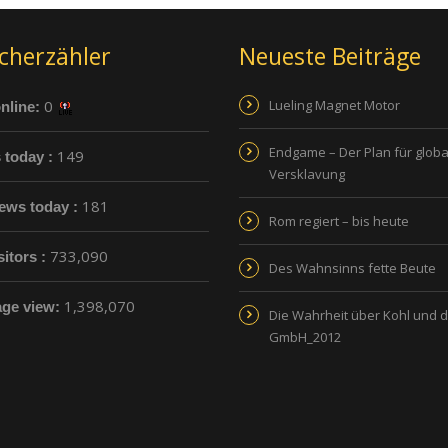
cherzähler
Neueste Beiträge
0
Lueling Magnet Motor
nline:
Endgame – Der Plan für globa
149
s today :
Versklavung
181
ews today :
Rom regiert – bis heute
733,090
sitors :
Des Wahnsinns fette Beute
1,398,070
age view:
Die Wahrheit über Kohl und 
GmbH_2012