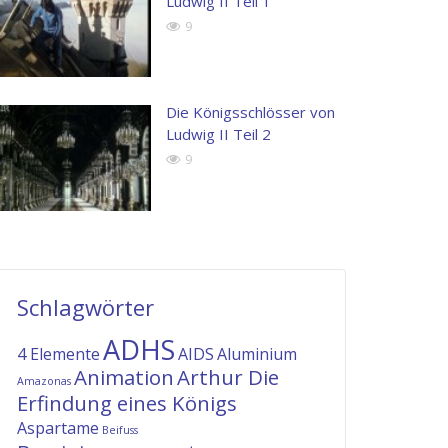
Ludwig II Teil 1
possimus.
9
Henry
Kingston
John
Apple
Doe
Inc.
Die Königsschlösser von
Next
Generation
Ludwig II Teil 2
Corp
9
Schlagwörter
ADHS
4 Elemente
AIDS
Aluminium
Animation
Arthur Die
Amazonas
Erfindung eines Königs
Aspartame
Beifuss