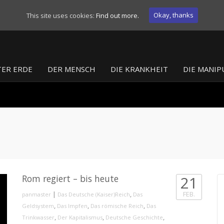
Okay, thanks
This site uses cookies:
Find out more.
ER ERDE
DER MENSCH
DIE KRANKHEIT
DIE MANIP
Rom regiert – bis heute
21
|
,
FEB.
panmaster
Das Deutsche (Kaiser)Reich
Das
,
,
,
Geldsystem
Das Impfen
Das römische Reich
Das
,
,
,
Trinkwasser
Der Kapitalismus
Deutsche Geschichte