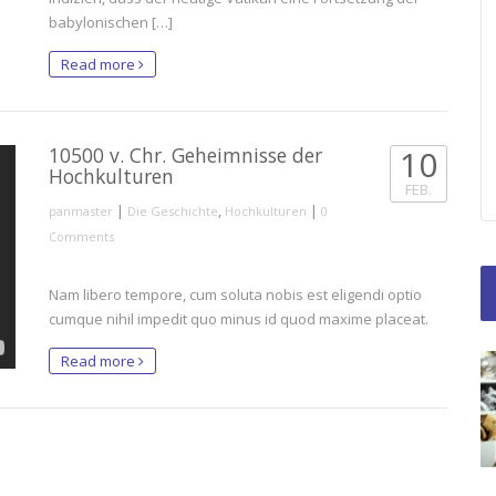
babylonischen […]
Read more
10500 v. Chr. Geheimnisse der
10
Hochkulturen
FEB.
|
,
|
panmaster
Die Geschichte
Hochkulturen
0
Comments
Nam libero tempore, cum soluta nobis est eligendi optio
cumque nihil impedit quo minus id quod maxime placeat.
Read more