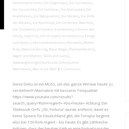
,
,
,
Deutschland heute
Die Gegenwart
Die Germanen
,
,
,
Die Geschichte
Die Hellseher
Die Illuminaten
Die
,
,
,
Krankheiten
Die Manipulation
Die Medien
Die Rolle
,
,
,
der Medien
Die Rotschilds
Die verdeckte Wahrheit
,
,
Die Zivilisation
erfundene Krankheiten
Erkenne das
,
,
,
,
Heute
Featured
Gift im Essen
Hochkulturen
Könige
,
,
,
und Kaiser
Lebensmittelindustrie
Monsanto
Mutter
,
,
,
,
Erde
Naturzerstörung
Neue Wege
Pharmaindustrie
,
,
Sagen und Mythen
Skulls and bones
,
Staatsangehörigkeitsurkunde
Unbequeme
,
|
Wahrheiten
Was ist die BRD?
0 Comments
Diese Doku ist ein MUSS, um das ganze Wirrwar heute zu
verstehen!!! Alternative mit besserer Tonqualität:
https://www.youtube.com/results?
search_query=Rom+regiert+-+bis+heute+ Achtung: Die
Titelmusik Orrfs „Oh, Fortuna“ wurde entfernt, damit es
keine Speere für Deutschland gibt, die Tonspur beginnt
also bei 1:50 Rom regiert – bis heute: Es gibt zahlreiche
Indizien, dass der heutige Vatikan eine Fortsetzung der