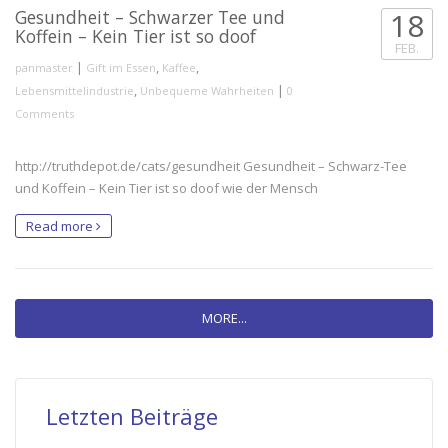
Gesundheit – Schwarzer Tee und
18
Koffein – Kein Tier ist so doof
FEB.
|
,
,
panmaster
Gift im Essen
Kaffee
,
|
Lebensmittelindustrie
Unbequeme Wahrheiten
0
Comments
http://truthdepot.de/cats/gesundheit Gesundheit – Schwarz-Tee
und Koffein – Kein Tier ist so doof wie der Mensch
Read more
MORE...
Letzten Beiträge