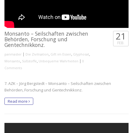
Monsanto – Seilschaften zwischen
21
Behörden, Forschung und
FEB.
Gentechnikkonz.
|
,
,
,
panmaster
Die Zivilisation
Gift im Essen
Glyphosat
,
,
|
Monsanto
Süßstoffe
Unbequeme Wahrheiten
0
Comments
7. AZK – Jörg Bergstedt – Monsanto – Seilschaften zwischen
Behörden, Forschung und Gentechnikkonz.
Read more