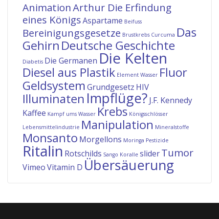
Animation
Arthur Die Erfindung
eines Königs
Aspartame
Beifuss
Das
Bereinigungsgesetze
Brustkrebs
Curcuma
Gehirn
Deutsche Geschichte
Die Kelten
Die Germanen
Diabetis
Diesel aus Plastik
Fluor
Element Wasser
Geldsystem
Grundgesetz
HIV
Impflüge?
Illuminaten
J.F. Kennedy
Krebs
Kaffee
Kampf ums Wasser
Königsschlösser
Manipulation
Lebensmittelindustrie
Mineralstoffe
Monsanto
Morgellons
Moringa
Pestizide
Ritalin
Tumor
Rotschilds
slider
Sango Koralle
Übersäuerung
Vimeo
Vitamin D