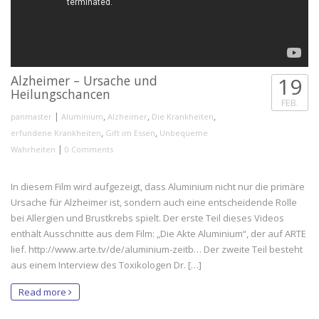
Alzheimer – Ursache und
19
Heilungschancen
FEB.
|
,
,
,
panmaster
Aluminium
Alzheimer
Die Krankheiten
,
,
erfundene Krankheiten
Gift im Essen
Unbequeme
|
Wahrheiten
0 Comments
In diesem Film wird aufgezeigt, dass Aluminium nicht nur die primäre
Ursache für Alzheimer ist, sondern auch eine entscheidende Rolle
bei Allergien und Brustkrebs spielt. Der erste Teil dieses Videos
enthält Ausschnitte aus dem Film: „Die Akte Aluminium“, der auf ARTE
lief. http://www.arte.tv/de/aluminium-zeitb… Der zweite Teil besteht
aus einem Interview des Toxikologen Dr. […]
Read more