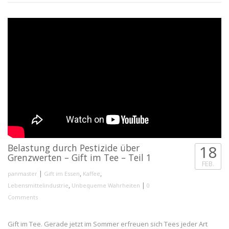
Belastung durch Pestizide über
18
Grenzwerten – Gift im Tee – Teil 1
FEB.
|
,
,
panmaster
Gift im Essen
Kaffee
,
|
Lebensmittelindustrie
Unbequeme Wahrheiten
0
Comments
Gift im Tee. Gerade jetzt im Sommer erfreuen sich Tees jeder Art