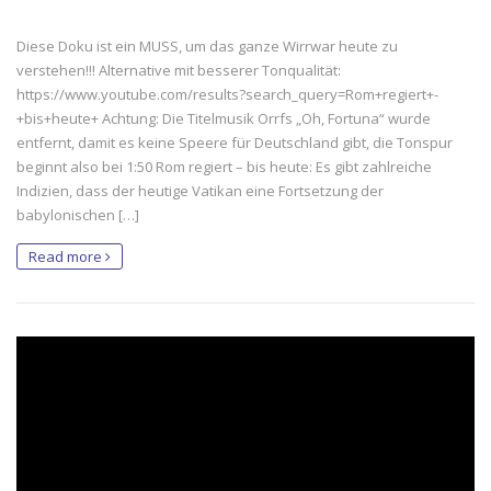
Diese Doku ist ein MUSS, um das ganze Wirrwar heute zu
verstehen!!! Alternative mit besserer Tonqualität:
https://www.youtube.com/results?search_query=Rom+regiert+-
+bis+heute+ Achtung: Die Titelmusik Orrfs „Oh, Fortuna“ wurde
entfernt, damit es keine Speere für Deutschland gibt, die Tonspur
beginnt also bei 1:50 Rom regiert – bis heute: Es gibt zahlreiche
Indizien, dass der heutige Vatikan eine Fortsetzung der
babylonischen […]
Read more