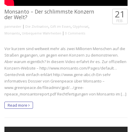
Monsanto – Der schlimmste Konzern
21
der Welt?
FEB.
|
,
,
,
panmaster
Die Zivilisation
Gift im Essen
Glyphosat
,
|
Monsanto
Unbequeme Wahrheiten
0 Comments
Vor kurzem sind weltweit mehr als zwei Millionen Menschen auf die
Straßen gegangen, um gegen einen Konzern zu demonstrieren.
Aber warum eigentlich? In diesem Video erfahrt ihr es. Zur offiziellen
Konzern-Website – http://www.monsanto.com/Pages/default…
Gentechnik einfach erklärt http://www.gene-abc.ch Ein sehr
informatives Dossier von Greenpeace über Monsanto –
www.greenpeace.de/fileadmin/gpd/…/gree­
npeace_monsantoreport.pdf‎ Rechtfertigungen von Monsanto im […]
Read more