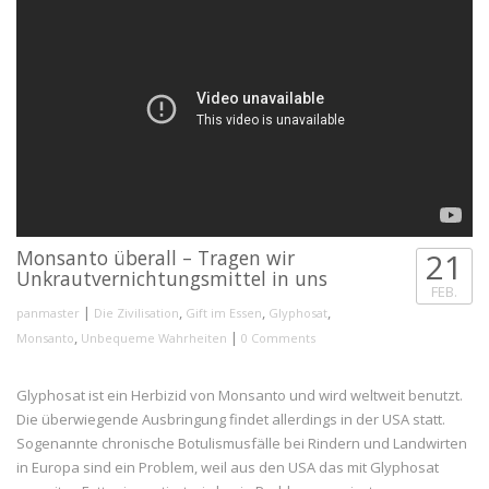
Monsanto überall – Tragen wir
21
Unkrautvernichtungsmittel in uns
FEB.
|
,
,
,
panmaster
Die Zivilisation
Gift im Essen
Glyphosat
,
|
Monsanto
Unbequeme Wahrheiten
0 Comments
Glyphosat ist ein Herbizid von Monsanto und wird weltweit benutzt.
Die überwiegende Ausbringung findet allerdings in der USA statt.
Sogenannte chronische Botulismusfälle bei Rindern und Landwirten
in Europa sind ein Problem, weil aus den USA das mit Glyphosat