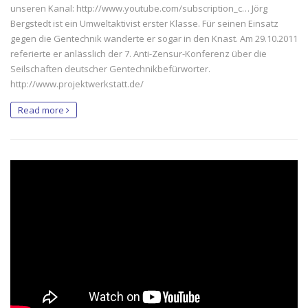
unseren Kanal: http://www.youtube.com/subscription_c… Jörg
Bergstedt ist ein Umweltaktivist erster Klasse. Für seinen Einsatz
gegen die Gentechnik wanderte er sogar in den Knast. Am 29.10.2011
referierte er anlässlich der 7. Anti-Zensur-Konferenz über die
Seilschaften deutscher Gentechnikbefürworter.
http://www.projektwerkstatt.de/
Read more