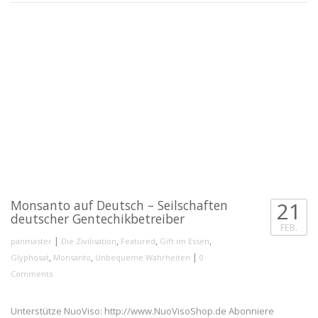
Monsanto auf Deutsch – Seilschaften
21
deutscher Gentechikbetreiber
FEB.
|
,
,
,
panmaster
Die Zivilisation
Featured
Gift im Essen
,
,
|
Glyphosat
Monsanto
Unbequeme Wahrheiten
0
Comments
Unterstütze NuoViso: http://www.NuoVisoShop.de Abonniere