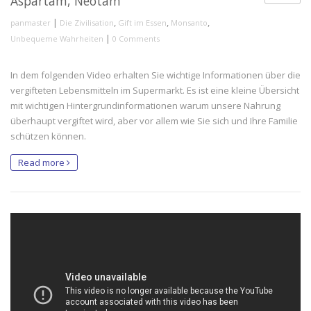
Aspartam, Neotam
|
,
,
,
panmaster
Die Zivilisation
Gift im Essen
Monsanto
|
Unbequeme Wahrheiten
0 Comments
In dem folgenden Video erhalten Sie wichtige Informationen über die
vergifteten Lebensmitteln im Supermarkt. Es ist eine kleine Übersicht
mit wichtigen Hintergrundinformationen warum unsere Nahrung
überhaupt vergiftet wird, aber vor allem wie Sie sich und Ihre Familie
schützen können.
Read more