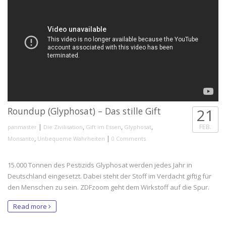
Roundup (Glyphosat) – Das stille Gift
21
|
,
,
,
FEB.
panmaster
Die Zivilisation
Gift im Essen
Glyphosat
,
|
Monsanto
Unbequeme Wahrheiten
0 Comments
15.000 Tonnen des Pestizids Glyphosat werden jedes Jahr in
Deutschland eingesetzt. Dabei steht der Stoff im Verdacht giftig für
den Menschen zu sein. ZDFzoom geht dem Wirkstoff auf die Spur.
Read more