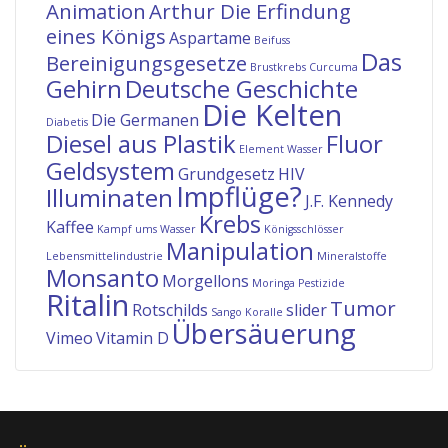
Animation
Arthur Die Erfindung
eines Königs
Aspartame
Beifuss
Das
Bereinigungsgesetze
Brustkrebs
Curcuma
Gehirn
Deutsche Geschichte
Die Kelten
Die Germanen
Diabetis
Diesel aus Plastik
Fluor
Element Wasser
Geldsystem
Grundgesetz
HIV
Impflüge?
Illuminaten
J.F. Kennedy
Krebs
Kaffee
Kampf ums Wasser
Königsschlösser
Manipulation
Lebensmittelindustrie
Mineralstoffe
Monsanto
Morgellons
Moringa
Pestizide
Ritalin
Tumor
Rotschilds
slider
Sango Koralle
Übersäuerung
Vimeo
Vitamin D