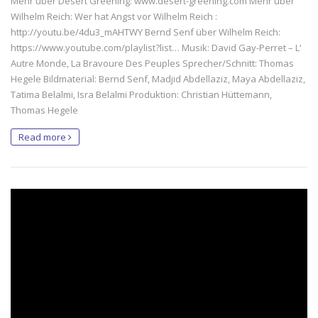
Mehr über Desert Greening: www.desert-greening.com Mehr über
Wilhelm Reich: Wer hat Angst vor Wilhelm Reich :
http://youtu.be/4du3_mAHTWY Bernd Senf über Wilhelm Reich:
https://www.youtube.com/playlist?list… Musik: David Gay-Perret – L‘
Autre Monde, La Bravoure Des Peuples Sprecher/Schnitt: Thomas
Hegele Bildmaterial: Bernd Senf, Madjid Abdellaziz, Maya Abdellaziz,
Tatima Belalmi, Isra Belalmi Produktion: Christian Hüttemann,
Thomas Hegele
Read more