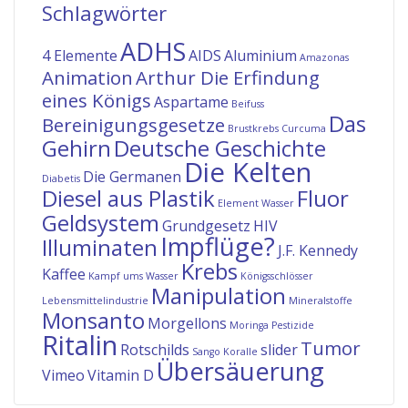
Schlagwörter
ADHS
4 Elemente
AIDS
Aluminium
Amazonas
Animation
Arthur Die Erfindung
eines Königs
Aspartame
Beifuss
Das
Bereinigungsgesetze
Brustkrebs
Curcuma
Gehirn
Deutsche Geschichte
Die Kelten
Die Germanen
Diabetis
Diesel aus Plastik
Fluor
Element Wasser
Geldsystem
Grundgesetz
HIV
Impflüge?
Illuminaten
J.F. Kennedy
Krebs
Kaffee
Kampf ums Wasser
Königsschlösser
Manipulation
Lebensmittelindustrie
Mineralstoffe
Monsanto
Morgellons
Moringa
Pestizide
Ritalin
Tumor
Rotschilds
slider
Sango Koralle
Übersäuerung
Vimeo
Vitamin D