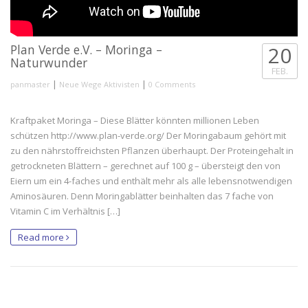
Plan Verde e.V. – Moringa –
20
Naturwunder
FEB.
|
|
panmaster
Neue Wege Aktivisten
0 Comments
Kraftpaket Moringa – Diese Blätter könnten millionen Leben
schützen http://www.plan-verde.org/ Der Moringabaum gehört mit
zu den nährstoffreichsten Pflanzen überhaupt. Der Proteingehalt in
getrockneten Blättern – gerechnet auf 100 g – übersteigt den von
Eiern um ein 4-faches und enthält mehr als alle lebensnotwendigen
Aminosäuren. Denn Moringablätter beinhalten das 7 fache von
Vitamin C im Verhältnis […]
Read more