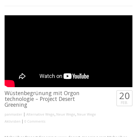
Wüstenbegrünung mit Orgon
20
technologie – Project Desert
FEB.
Greening
|
,
,
panmaster
Alternative Wege
Neue Wege
Neue Wege
|
Aktivisten
0 Comments