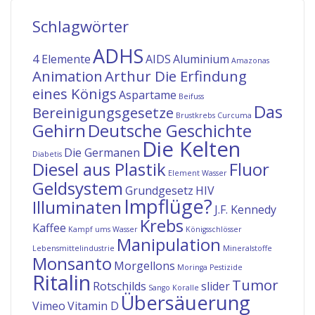
Schlagwörter
ADHS
4 Elemente
AIDS
Aluminium
Amazonas
Animation
Arthur Die Erfindung
eines Königs
Aspartame
Beifuss
Das
Bereinigungsgesetze
Brustkrebs
Curcuma
Gehirn
Deutsche Geschichte
Die Kelten
Die Germanen
Diabetis
Diesel aus Plastik
Fluor
Element Wasser
Geldsystem
Grundgesetz
HIV
Impflüge?
Illuminaten
J.F. Kennedy
Krebs
Kaffee
Kampf ums Wasser
Königsschlösser
Manipulation
Lebensmittelindustrie
Mineralstoffe
Monsanto
Morgellons
Moringa
Pestizide
Ritalin
Tumor
Rotschilds
slider
Sango Koralle
Übersäuerung
Vimeo
Vitamin D