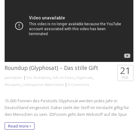
Roundup (Glyphosat) – Das stille Gift
21
|
,
,
,
FEB.
panmaster
Die Zivilisation
Gift im Essen
Glyphosat
,
|
Monsanto
Unbequeme Wahrheiten
0 Comments
15.000 Tonnen des Pestizids Glyphosat werden jedes Jahr in
Deutschland eingesetzt. Dabei steht der Stoff im Verdacht giftig für
den Menschen zu sein. ZDFzoom geht dem Wirkstoff auf die Spur.
Read more