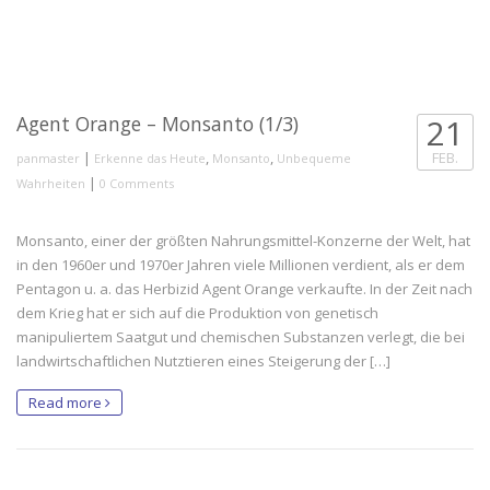
Agent Orange – Monsanto (1/3)
21
|
,
,
FEB.
panmaster
Erkenne das Heute
Monsanto
Unbequeme
|
Wahrheiten
0 Comments
Monsanto, einer der größten Nahrungsmittel-Konzerne der Welt, hat
in den 1960er und 1970er Jahren viele Millionen verdient, als er dem
Pentagon u. a. das Herbizid Agent Orange verkaufte. In der Zeit nach
dem Krieg hat er sich auf die Produktion von genetisch
manipuliertem Saatgut und chemischen Substanzen verlegt, die bei
landwirtschaftlichen Nutztieren eines Steigerung der […]
Read more