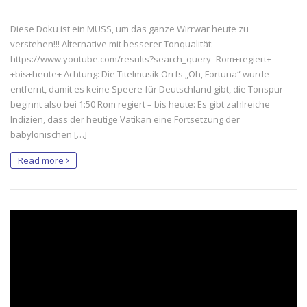
Diese Doku ist ein MUSS, um das ganze Wirrwar heute zu
verstehen!!! Alternative mit besserer Tonqualität:
https://www.youtube.com/results?search_query=Rom+regiert+-
+bis+heute+ Achtung: Die Titelmusik Orrfs „Oh, Fortuna“ wurde
entfernt, damit es keine Speere für Deutschland gibt, die Tonspur
beginnt also bei 1:50 Rom regiert – bis heute: Es gibt zahlreiche
Indizien, dass der heutige Vatikan eine Fortsetzung der
babylonischen […]
Read more