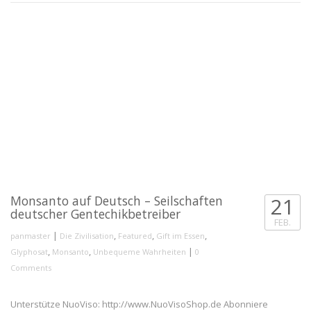
Monsanto auf Deutsch – Seilschaften
21
deutscher Gentechikbetreiber
FEB.
|
,
,
,
panmaster
Die Zivilisation
Featured
Gift im Essen
,
,
|
Glyphosat
Monsanto
Unbequeme Wahrheiten
0
Comments
Unterstütze NuoViso: http://www.NuoVisoShop.de Abonniere