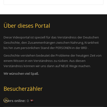
Über dieses Portal
Diese Videoportal ist speciell für das Verständniss der Deutschen
Geschichte, den Zusammenhängen zwischen Nahrung, Krankheit
bis hin zum persönlichen Stand der PERSONEN in der BRD .
Geschichte verstehen bedeutet die Probleme der heutigen Zeit von
einem Wissen in ein Verständniss zu rücken. Aus diesen
Verständniss können wir uns dann auf NEUE Wege machen.
Wir wünschen viel Spaß.
Besucherzähler
0
Users online: