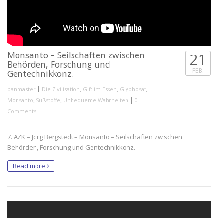
Monsanto – Seilschaften zwischen
21
Behörden, Forschung und
FEB.
Gentechnikkonz.
|
,
,
,
panmaster
Die Zivilisation
Gift im Essen
Glyphosat
,
,
|
Monsanto
Süßstoffe
Unbequeme Wahrheiten
0
Comments
7. AZK – Jörg Bergstedt – Monsanto – Seilschaften zwischen
Behörden, Forschung und Gentechnikkonz.
Read more