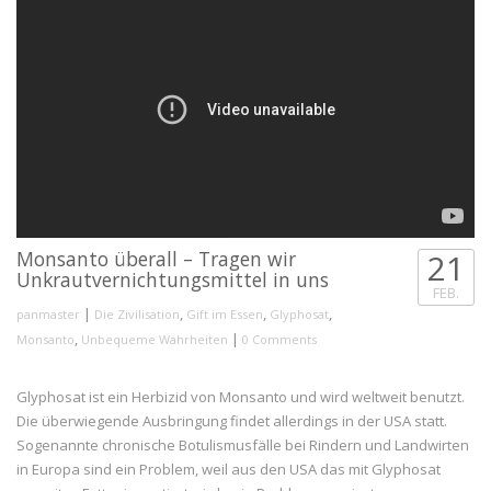
Monsanto überall – Tragen wir
21
Unkrautvernichtungsmittel in uns
FEB.
|
,
,
,
panmaster
Die Zivilisation
Gift im Essen
Glyphosat
,
|
Monsanto
Unbequeme Wahrheiten
0 Comments
Glyphosat ist ein Herbizid von Monsanto und wird weltweit benutzt.
Die überwiegende Ausbringung findet allerdings in der USA statt.
Sogenannte chronische Botulismusfälle bei Rindern und Landwirten
in Europa sind ein Problem, weil aus den USA das mit Glyphosat