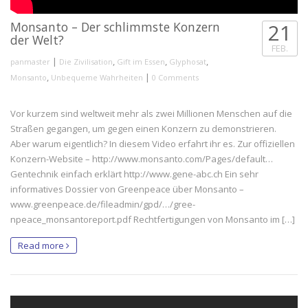
Monsanto – Der schlimmste Konzern
21
der Welt?
FEB.
|
,
,
,
panmaster
Die Zivilisation
Gift im Essen
Glyphosat
,
|
Monsanto
Unbequeme Wahrheiten
0 Comments
Vor kurzem sind weltweit mehr als zwei Millionen Menschen auf die
Straßen gegangen, um gegen einen Konzern zu demonstrieren.
Aber warum eigentlich? In diesem Video erfahrt ihr es. Zur offiziellen
Konzern-Website – http://www.monsanto.com/Pages/default…
Gentechnik einfach erklärt http://www.gene-abc.ch Ein sehr
informatives Dossier von Greenpeace über Monsanto –
www.greenpeace.de/fileadmin/gpd/…/gree­
npeace_monsantoreport.pdf‎ Rechtfertigungen von Monsanto im […]
Read more