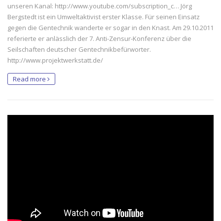
unseren Kanal: http://www.youtube.com/subscription_c… Jörg
Bergstedt ist ein Umweltaktivist erster Klasse. Für seinen Einsatz
gegen die Gentechnik wanderte er sogar in den Knast. Am 29.10.2011
referierte er anlässlich der 7. Anti-Zensur-Konferenz über die
Seilschaften deutscher Gentechnikbefürworter.
http://www.projektwerkstatt.de/
Read more