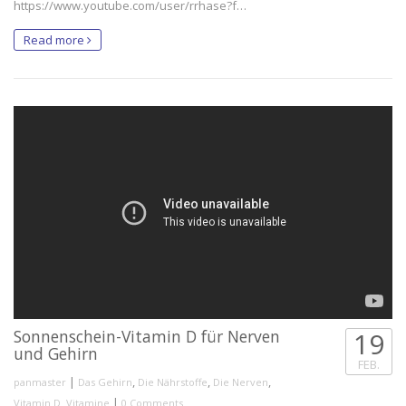
https://www.youtube.com/user/rrhase?f…
Read more
Sonnenschein-Vitamin D für Nerven
19
und Gehirn
FEB.
|
,
,
,
panmaster
Das Gehirn
Die Nährstoffe
Die Nerven
,
|
Vitamin D
Vitamine
0 Comments