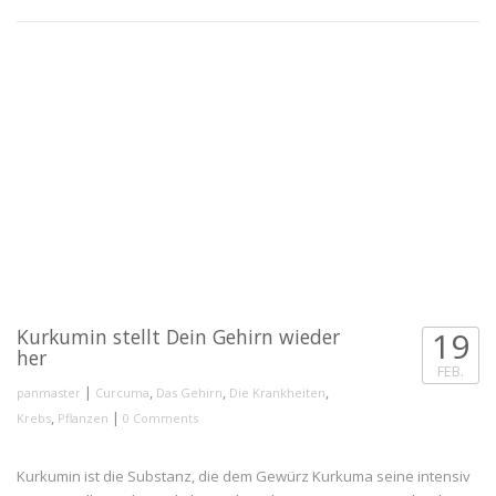
https://www.youtube.com/watch?v=29sUtapX7To
Kurkumin stellt Dein Gehirn wieder
19
her
FEB.
|
,
,
,
panmaster
Curcuma
Das Gehirn
Die Krankheiten
,
|
Krebs
Pflanzen
0 Comments
Kurkumin ist die Substanz, die dem Gewürz Kurkuma seine intensiv