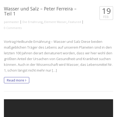
Wasser und Salz – Peter Ferreira –
19
Teil 1
FEB.
|
,
,
|
panmaster
Die Ernährung
Element Wasser
Featured
0 Comments
Vortrag Heilkunde Ernährung – Wasser und Salz Diese beiden
maßgeblichen Träger des Lebens auf unserem Planeten sind in den
letzten 100 Jahren derart denaturiert worden, dass wir hier wohl den
größten Anteil der Ursachen von Gesundheit und Krankheit suchen
können. Auch in der Wissenschaft wird Wasser, das Lebensmittel Nr.
1, schon längst nicht mehr nur […]
Read more