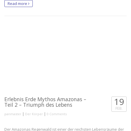
Read more
https://www.youtube.com/watch?v=_rtNWz6uWb8
Erlebnis Erde Mythos Amazonas –
19
Teil 2 – Triumph des Lebens
FEB.
|
|
panmaster
Der Körper
0 Comments
Der Amazonas Regenwald ist einer der reichsten Lebensräume der