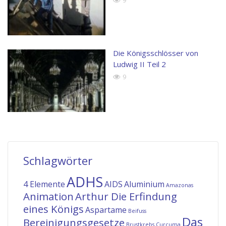
Die Königsschlösser von
Ludwig II Teil 2
9
Schlagwörter
ADHS
4 Elemente
AIDS
Aluminium
Amazonas
Animation
Arthur Die Erfindung
eines Königs
Aspartame
Beifuss
Das
Bereinigungsgesetze
Brustkrebs
Curcuma