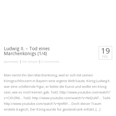
https://www.youtube.com/watch?v=j8u0IpGxsn0
Ludwig II. – Tod eines
19
Märchenkönigs (1/4)
FEB.
|
|
panmaster
Der Körper
0 Comments
Man nennt ihn den Märchenkönig, weil er sich mit seinen
Königsschlössern in Bayern eine eigene Welt baute. König Ludwig II.
war eine schillernde Figur, er liebte die Kunst und wollte ein König
sein, wie es noch keinen gab. Teil2: http://www.youtube.com/watch?
v=CXhZR6… Teil3: http://www.youtube.com/watch?v=Nd2uNT… Teil4:
http://www.youtube.com/watch?v=tjmRtY… Doch dieser Traum
endete tragisch. Der König wurde für geisteskrank erklärt, […]