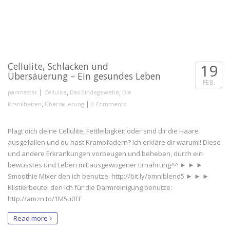
https://www.youtube.com/watch?v=Hy_Z9NP2mSM
Cellulite, Schlacken und
19
Übersäuerung – Ein gesundes Leben
FEB.
|
,
,
panmaster
Cellulite
Das Bindegewebe
Die
,
|
Krankheiten
Übersäuerung
0 Comments
Plagt dich deine Cellulite, Fettleibigkeit oder sind dir die Haare
ausgefallen und du hast Krampfadern? Ich erkläre dir warum!! Diese
und andere Erkrankungen vorbeugen und beheben, durch ein
bewusstes und Leben mit ausgewogener Ernährung^^ ► ► ►
Smoothie Mixer den ich benutze: http://bit.ly/omniblend5 ► ► ►
Klistierbeutel den ich für die Darmreinigung benutze:
http://amzn.to/1M5u0TF
Read more