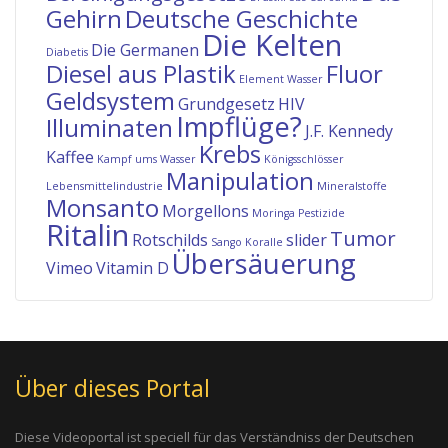
Gehirn
Deutsche Geschichte
Die Kelten
Die Germanen
Diabetis
Diesel aus Plastik
Fluor
Element Wasser
Geldsystem
Grundgesetz
HIV
Impflüge?
Illuminaten
J.F. Kennedy
Krebs
Kaffee
Kampf ums Wasser
Königsschlösser
Manipulation
Lebensmittelindustrie
Mineralstoffe
Monsanto
Morgellons
Moringa
Pestizide
Ritalin
Tumor
Rotschilds
slider
Sango Koralle
Übersäuerung
Vimeo
Vitamin D
Über dieses Portal
Diese Videoportal ist speciell für das Verständniss der Deutschen