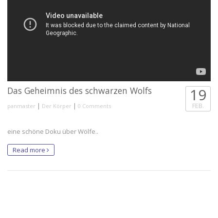
Das Geheimnis des schwarzen Wolfs
19
|
|
FEB.
panmaster
Der Körper
0 Comments
eine schöne Doku über Wölfe..
Read more