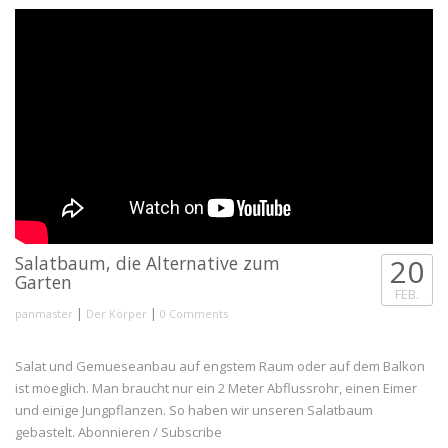
Salatbaum, die Alternative zum
20
Garten
FEB.
|
|
panmaster
Der Körper
0 Comments
Salat und Gemueseanbau auf engstem Raum oder auf dem Balkon
ist moeglich. Man braucht nur ein 2 Meter Abflussrohr, einen Eimer
und einige Jungpflanzen. So haben wir unseren Salatbaum
gebastelt. Abonnieren / Subscribe