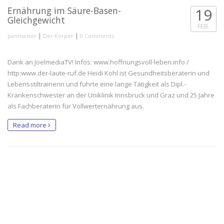
https://www.youtube.com/watch?v=kLOt-shc1OU
Ernährung im Säure-Basen-
19
Gleichgewicht
FEB.
|
|
panmaster
Der Körper
0 Comments
Dank an JoelmediaTV! Infos: www.hoffnungsvoll-leben.info /
http:www.der-laute-ruf.de Heidi Kohl ist Gesundheitsberaterin und
Lebensstiltrainerin und führte eine lange Tätigkeit als Dipl.-
Krankenschwester an der Uniklinik Innsbruck und Graz und 25 Jahre
als Fachberaterin für Vollwerternährung aus.
Read more