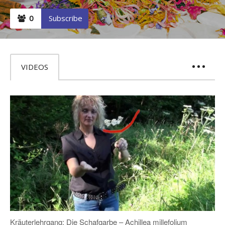
0
Subscribe
ore, cum soluta
Ut enim ad minima veniam, quis nostrum exercitationem
quo minus id
ullam corporis suscipit laboriosam, nisi ut aliquid ex ea
commodi consequatur.
VIDEOS
Jenny Doe
PR Manager
Kräuterlehrgang: Die Schafgarbe – Achillea millefolium