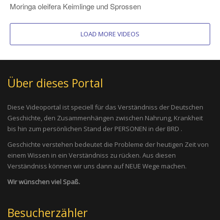
Moringa oleifera Keimlinge und Sprossen
LOAD MORE VIDEOS
Über dieses Portal
Diese Videoportal ist speciell für das Verständniss der Deutschen
Geschichte, den Zusammenhängen zwischen Nahrung, Krankheit
bis hin zum persönlichen Stand der PERSONEN in der BRD .
Geschichte verstehen bedeutet die Probleme der heutigen Zeit von
einem Wissen in ein Verständniss zu rücken. Aus diesen
Verständniss können wir uns dann auf NEUE Wege machen.
Wir wünschen viel Spaß.
Besucherzähler