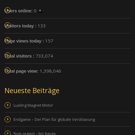
0
Users online:
133
Visitors today :
157
Page views today :
733,074
Total visitors :
1,398,046
Total page view:
Neueste Beiträge
Lueling Magnet Motor
Endgame – Der Plan für globale Versklavung
Rom regiert – bis heute