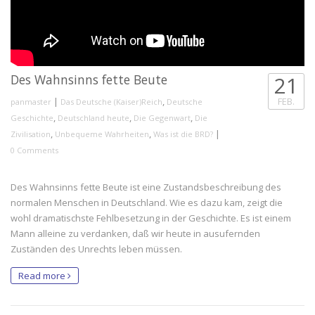
Des Wahnsinns fette Beute
21
|
,
FEB.
panmaster
Das Deutsche (Kaiser)Reich
Deutsche
,
,
,
Geschichte
Deutschland heute
Die Gegenwart
Die
,
,
|
Zivilisation
Unbequeme Wahrheiten
Was ist die BRD?
0 Comments
Des Wahnsinns fette Beute ist eine Zustandsbeschreibung des
normalen Menschen in Deutschland. Wie es dazu kam, zeigt die
wohl dramatischste Fehlbesetzung in der Geschichte. Es ist einem
Mann alleine zu verdanken, daß wir heute in ausufernden
Zuständen des Unrechts leben müssen.
Read more