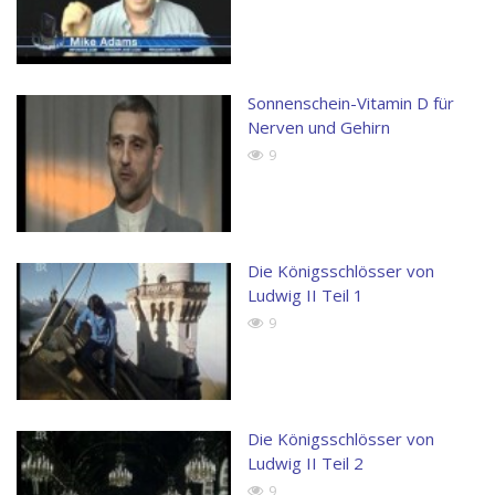
Sonnenschein-Vitamin D für
Nerven und Gehirn
9
Die Königsschlösser von
Ludwig II Teil 1
9
Die Königsschlösser von
Ludwig II Teil 2
9