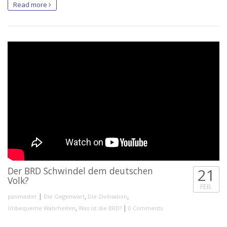
Read more
Der BRD Schwindel dem deutschen
21
Volk?
FEB.
|
,
,
panmaster
Die Gegenwart
Die Zivilisation
,
|
Unbequeme Wahrheiten
Was ist die BRD?
0 Comments