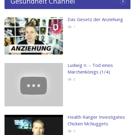
Gesundheit Channel
Das Gesetz der Anziehung
7
Ludwig II. – Tod eines
Märchenkönigs (1/4)
8
Health Ranger Investigates
Chicken McNuggets
8