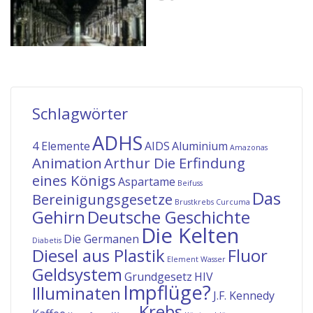
Schlagwörter
ADHS
4 Elemente
AIDS
Aluminium
Amazonas
Animation
Arthur Die Erfindung
eines Königs
Aspartame
Beifuss
Das
Bereinigungsgesetze
Brustkrebs
Curcuma
Gehirn
Deutsche Geschichte
Die Kelten
Die Germanen
Diabetis
Diesel aus Plastik
Fluor
Element Wasser
Geldsystem
Grundgesetz
HIV
Impflüge?
Illuminaten
J.F. Kennedy
Krebs