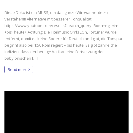
Diese Doku ist ein MUSS, um das ganze Wirrwar heute zu
verstehen!!! Alternative mit besserer Tonqualität:
https://www.youtube.com/results?search_query=Rom+regiert+-
+bis+heute+ Achtung: Die Titelmusik Orrfs „Oh, Fortuna“ wurde
entfernt, damit es keine Speere für Deutschland gibt, die Tonspur
beginnt also bei 1:50 Rom regiert – bis heute: Es gibt zahlreiche
Indizien, dass der heutige Vatikan eine Fortsetzung der
babylonischen […]
Read more