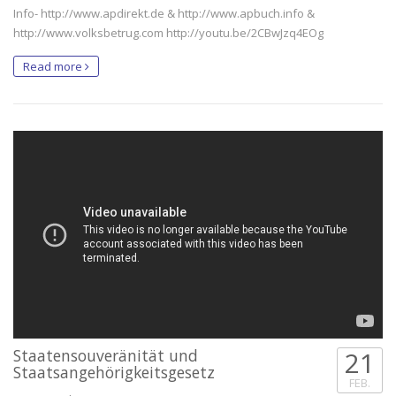
Info- http://www.apdirekt.de & http://www.apbuch.info &
http://www.volksbetrug.com http://youtu.be/2CBwJzq4EOg
Read more
Staatensouveränität und
21
Staatsangehörigkeitsgesetz
FEB.