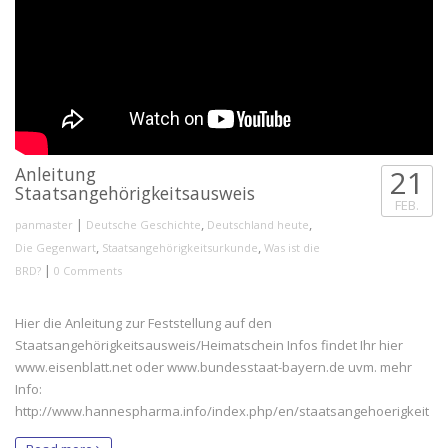
Anleitung
21
Staatsangehörigkeitsausweis
FEB.
|
,
,
panmaster
Deutsche Geschichte
Deutschland heute
,
,
Die Gegenwart
Staatsangehörigkeitsurkunde
Was ist die
|
BRD?
0 Comments
Hier die Anleitung zur Feststellung auf den
Staatsangehörigkeitsausweis/Heimatschein Infos findet Ihr hier
www.eisenblatt.net oder www.bundesstaat-bayern.de uvm. mehr
Info:
http://www.hannespharma.info/index.php/en/staatsangehoerigkeit