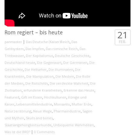
trum exercitationem
Quis autem vel eum iure reprehenderit qui in ea volu
si ut aliquid ex ea
velit esse quam nihil molestiae consequatur, vel illu
Rom regiert – bis heute
21
dolorem eum fugiat quo voluptas nulla pariatur.
|
,
FEB.
panmaster
Das Deutsche (Kaiser)Reich
Das
Henry Kingston
,
,
,
Geldsystem
Das Impfen
Das römische Reich
Das
Apple Inc.
,
,
,
Trinkwasser
Der Kapitalismus
Deutsche Geschichte
,
,
,
Deutschland heute
Die Gegenwart
Die Germanen
Die
,
,
,
Geschichte
Die Hellseher
Die Illuminaten
Die
,
,
,
Krankheiten
Die Manipulation
Die Medien
Die Rolle
,
,
,
der Medien
Die Rotschilds
Die verdeckte Wahrheit
Die
,
,
,
Zivilisation
erfundene Krankheiten
Erkenne das Heute
,
,
,
Featured
Gift im Essen
Hochkulturen
Könige und
,
,
,
,
Kaiser
Lebensmittelindustrie
Monsanto
Mutter Erde
,
,
,
Naturzerstörung
Neue Wege
Pharmaindustrie
Sagen
,
,
und Mythen
Skulls and bones
,
,
Staatsangehörigkeitsurkunde
Unbequeme Wahrheiten
|
Was ist die BRD?
0 Comments