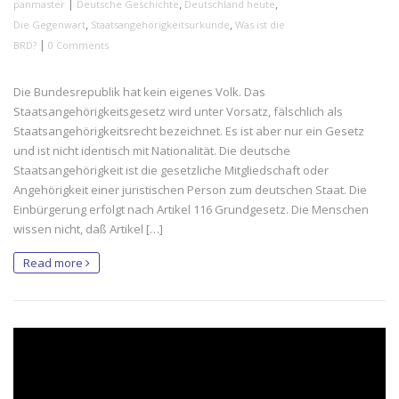
|
,
,
panmaster
Deutsche Geschichte
Deutschland heute
,
,
Die Gegenwart
Staatsangehörigkeitsurkunde
Was ist die
|
BRD?
0 Comments
Die Bundesrepublik hat kein eigenes Volk. Das
Staatsangehörigkeitsgesetz wird unter Vorsatz, fälschlich als
Staatsangehörigkeitsrecht bezeichnet. Es ist aber nur ein Gesetz
und ist nicht identisch mit Nationalität. Die deutsche
Staatsangehörigkeit ist die gesetzliche Mitgliedschaft oder
Angehörigkeit einer juristischen Person zum deutschen Staat. Die
Einbürgerung erfolgt nach Artikel 116 Grundgesetz. Die Menschen
wissen nicht, daß Artikel […]
Read more