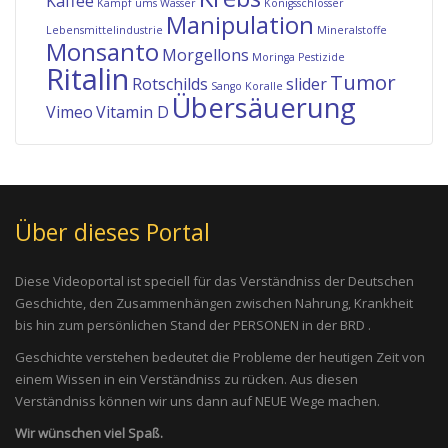
Kaffee
Kampf ums Wasser
Königsschlösser
Manipulation
Lebensmittelindustrie
Mineralstoffe
Monsanto
Morgellons
Moringa
Pestizide
Ritalin
Tumor
Rotschilds
slider
Sango Koralle
Übersäuerung
Vimeo
Vitamin D
Über dieses Portal
Diese Videoportal ist speciell für das Verständniss der Deutschen
Geschichte, den Zusammenhängen zwischen Nahrung, Krankheit
bis hin zum persönlichen Stand der PERSONEN in der BRD .
Geschichte verstehen bedeutet die Probleme der heutigen Zeit von
einem Wissen in ein Verständniss zu rücken. Aus diesen
Verständniss können wir uns dann auf NEUE Wege machen.
Wir wünschen viel Spaß.