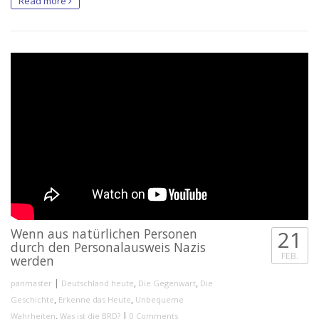
Read more
Wenn aus natürlichen Personen
21
durch den Personalausweis Nazis
FEB.
werden
|
,
,
panmaster
Deutschland heute
Die Gegenwart
Die
,
,
Geschichte
Erkenne das Heute
Unbequeme
,
|
Wahrheiten
Was ist die BRD?
0 Comments