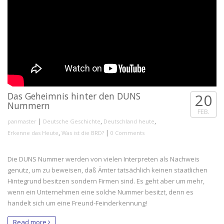
Das Geheimnis hinter den DUNS
20
Nummern
FEB.
|
,
,
panmaster
Deutsche Geschichte
Deutschland heute
,
|
Erkenne das Heute
Was ist die BRD?
0 Comments
Die DUNS Nummer werden von vielen Interpreten als Nachweis
genutz, um zu beweisen, daß Ämter tatsächlich keinen staatlichen
Hintegrund besitzen sondern Firmen sind. Es geht aber um mehr,
wenn ein Unternehmen eine solche Nummer besitzt, denn es
handelt sich um eine Freund-Feinderkennung!
Read more