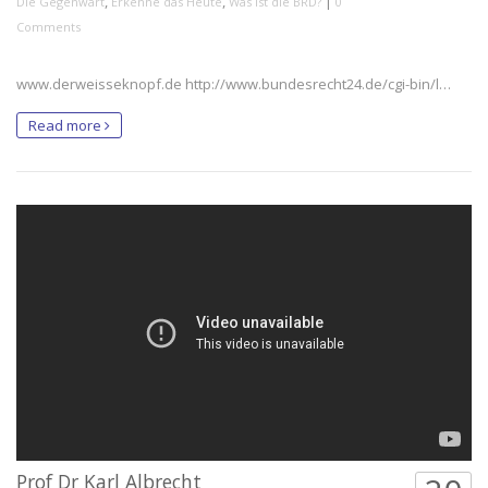
,
,
|
Die Gegenwart
Erkenne das Heute
Was ist die BRD?
0
Comments
www.derweisseknopf.de http://www.bundesrecht24.de/cgi-bin/l…
Read more
Prof Dr Karl Albrecht