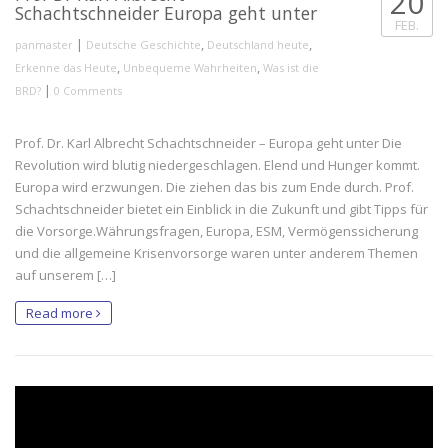
20
Schachtschneider Europa geht unter
FEB.
|
,
,
panmaster
Deutsche Geschichte
Deutschland heute
,
,
Erkenne das Heute
Unbequeme Wahrheiten
Was ist die
|
BRD?
0 Comments
Prof. Dr. Karl Albrecht Schachtschneider – Europa geht unter Die
Revolution wird blutig niedergeschlagen. Elend und Hunger kommt.
Europa wird erzwungen. Die ziehen das bis zum Ende durch. Prof.
Schachtschneider bietet ein Einblick in die Zukunft und gibt Tipps für
die Vorsorge.Währungsfragen, Europa, ESM, Vermögenssicherung
und die allgemeine Krisenvorsorge waren unter anderem Themen
auf unserem […]
Read more