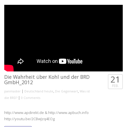
Die Wahrheit über Kohl und der BRD
21
GmbH_2012
FEB.
|
,
,
panmaster
Deutschland heute
Die Gegenwart
Was ist
|
die BRD?
0 Comments
http://www.apdirekt.de & http://www.apbuch.info
http://youtu.be/2CBwJzq4EOg