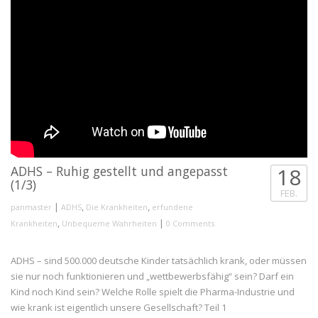
ADHS – Ruhig gestellt und angepasst
18
(1/3)
FEB.
|
,
,
panmaster
ADHS
Die Krankheiten
erfundene
,
|
Krankheiten
Unbequeme Wahrheiten
0 Comments
ADHS – sind 500.000 deutsche Kinder tatsächlich krank, oder müssen
sie nur noch funktionieren und „wettbewerbsfähig“ sein? Darf ein
Kind noch Kind sein? Welche Rolle spielt die Pharma-Industrie und
wie krank ist eigentlich unsere Gesellschaft? Teil 1