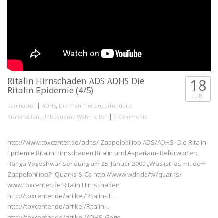
Ritalin Hirnschäden ADS ADHS Die
18
Ritalin Epidemie (4/5)
FEB.
|
,
,
panmaster
ADHS
Die Krankheiten
erfundene
,
|
Krankheiten
Unbequeme Wahrheiten
0 Comments
http://www.toxcenter.de/adhs/ Zappelphilipp ADS/ADHS- Die Ritalin-
Epidemie Ritalin Hirnschäden Ritalin und Aspartam- Befürworter:
Ranga Yogeshwar Sendung am 25. Januar 2009 „Was ist los mit dem
Zappelphilipp?“ Quarks & Co http://www.wdr.de/tv/quarks/
www.toxcenter.de Ritalin Hirnschäden
http://toxcenter.de/artikel/Ritalin-H…
http://toxcenter.de/artikel/Ritalin-i…
http://toxcenter.de/artikel/ADHS-Gege…