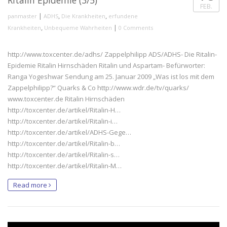
FEB.
|
,
,
panmaster
ADHS
Die Krankheiten
erfundene
,
|
Krankheiten
Unbequeme Wahrheiten
0 Comments
http://www.toxcenter.de/adhs/ Zappelphilipp ADS/ADHS- Die Ritalin-
Epidemie Ritalin Hirnschäden Ritalin und Aspartam- Befürworter:
Ranga Yogeshwar Sendung am 25. Januar 2009 „Was ist los mit dem
Zappelphilipp?“ Quarks & Co http://www.wdr.de/tv/quarks/
www.toxcenter.de Ritalin Hirnschäden
http://toxcenter.de/artikel/Ritalin-H…
http://toxcenter.de/artikel/Ritalin-i…
http://toxcenter.de/artikel/ADHS-Gege…
http://toxcenter.de/artikel/Ritalin-b…
http://toxcenter.de/artikel/Ritalin-s…
http://toxcenter.de/artikel/Ritalin-M…
Read more