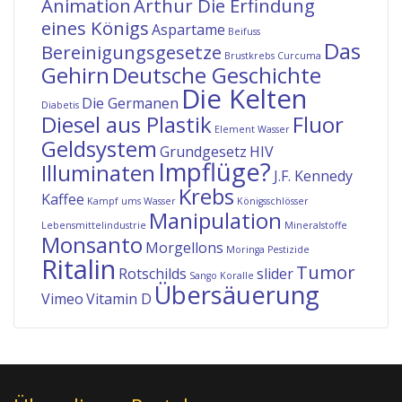
Animation
Arthur Die Erfindung
eines Königs
Aspartame
Beifuss
Das
Bereinigungsgesetze
Brustkrebs
Curcuma
Gehirn
Deutsche Geschichte
Die Kelten
Die Germanen
Diabetis
Diesel aus Plastik
Fluor
Element Wasser
Geldsystem
Grundgesetz
HIV
Impflüge?
Illuminaten
J.F. Kennedy
Krebs
Kaffee
Kampf ums Wasser
Königsschlösser
Manipulation
Lebensmittelindustrie
Mineralstoffe
Monsanto
Morgellons
Moringa
Pestizide
Ritalin
Tumor
Rotschilds
slider
Sango Koralle
Übersäuerung
Vimeo
Vitamin D