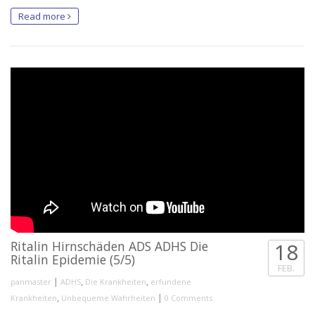
Read more
Ritalin Hirnschäden ADS ADHS Die
18
Ritalin Epidemie (5/5)
FEB.
|
,
,
panmaster
ADHS
Die Krankheiten
erfundene
,
|
Krankheiten
Unbequeme Wahrheiten
0 Comments