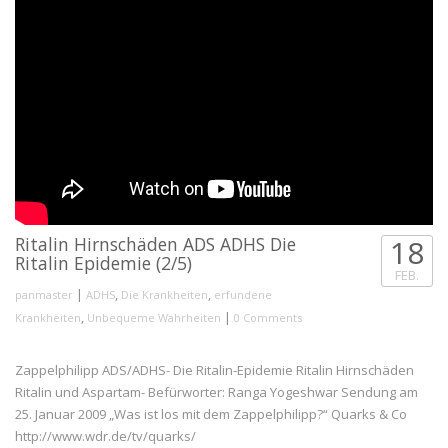
Ritalin Hirnschäden ADS ADHS Die
18
Ritalin Epidemie (2/5)
FEB.
|
,
,
panmaster
ADHS
Die Krankheiten
erfundene
,
|
Krankheiten
Unbequeme Wahrheiten
0 Comments
Zappelphilipp ADS/ADHS- Die Ritalin-Epidemie Ritalin Hirnschäden
Ritalin und Aspartam- Befürworter: Ranga Yogeshwar Sendung am
25. Januar 2009 „Was ist los mit dem Zappelphilipp?“ Quarks & Co
http://www.wdr.de/tv/quarks/