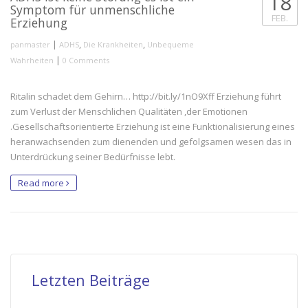
18
Symptom für unmenschliche
FEB.
Erziehung
|
,
,
panmaster
ADHS
Die Krankheiten
Unbequeme
|
Wahrheiten
0 Comments
Ritalin schadet dem Gehirn… http://bit.ly/1nO9Xff Erziehung führt
zum Verlust der Menschlichen Qualitäten ,der Emotionen
.Gesellschaftsorientierte Erziehung ist eine Funktionalisierung eines
heranwachsenden zum dienenden und gefolgsamen wesen das in
Unterdrückung seiner Bedürfnisse lebt.
Read more
Letzten Beiträge