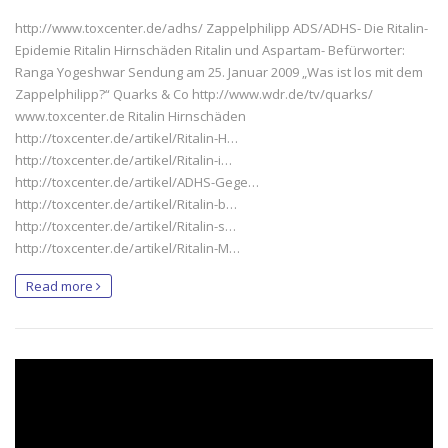
http://www.toxcenter.de/adhs/ Zappelphilipp ADS/ADHS- Die Ritalin-
Epidemie Ritalin Hirnschäden Ritalin und Aspartam- Befürworter:
Ranga Yogeshwar Sendung am 25. Januar 2009 „Was ist los mit dem
Zappelphilipp?“ Quarks & Co http://www.wdr.de/tv/quarks/
www.toxcenter.de Ritalin Hirnschäden
http://toxcenter.de/artikel/Ritalin-H…
http://toxcenter.de/artikel/Ritalin-i…
http://toxcenter.de/artikel/ADHS-Gege…
http://toxcenter.de/artikel/Ritalin-b…
http://toxcenter.de/artikel/Ritalin-s…
http://toxcenter.de/artikel/Ritalin-M…
Read more