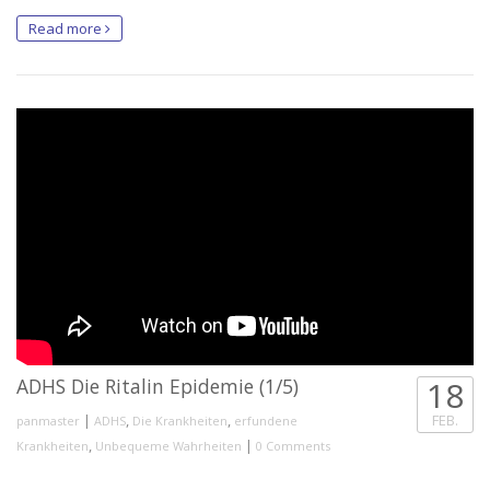
Read more
ADHS Die Ritalin Epidemie (1/5)
18
|
,
,
FEB.
panmaster
ADHS
Die Krankheiten
erfundene
,
|
Krankheiten
Unbequeme Wahrheiten
0 Comments