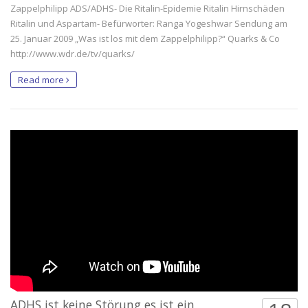
Zappelphilipp ADS/ADHS- Die Ritalin-Epidemie Ritalin Hirnschäden
Ritalin und Aspartam- Befürworter: Ranga Yogeshwar Sendung am
25. Januar 2009 „Was ist los mit dem Zappelphilipp?“ Quarks & Co
http://www.wdr.de/tv/quarks/
Read more
ADHS ist keine Störung es ist ein