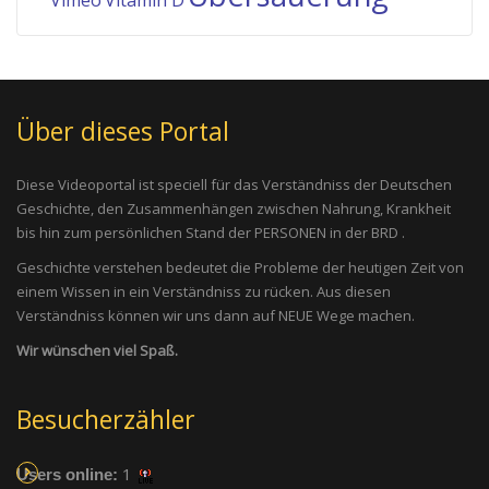
Vimeo
Vitamin D
Über dieses Portal
Diese Videoportal ist speciell für das Verständniss der Deutschen
Geschichte, den Zusammenhängen zwischen Nahrung, Krankheit
bis hin zum persönlichen Stand der PERSONEN in der BRD .
Geschichte verstehen bedeutet die Probleme der heutigen Zeit von
einem Wissen in ein Verständniss zu rücken. Aus diesen
Verständniss können wir uns dann auf NEUE Wege machen.
Wir wünschen viel Spaß.
Besucherzähler
1
Users online: