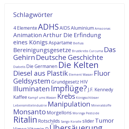
Schlagwörter
ADHS
4 Elemente
AIDS
Aluminium
Amazonas
Animation
Arthur Die Erfindung
eines Königs
Aspartame
Beifuss
Das
Bereinigungsgesetze
Brustkrebs
Curcuma
Gehirn
Deutsche Geschichte
Die Kelten
Die Germanen
Diabetis
Diesel aus Plastik
Fluor
Element Wasser
Geldsystem
Grundgesetz
HIV
Impflüge?
Illuminaten
J.F. Kennedy
Krebs
Kaffee
Kampf ums Wasser
Königsschlösser
Manipulation
Lebensmittelindustrie
Mineralstoffe
Monsanto
Morgellons
Moringa
Pestizide
Ritalin
Tumor
Rotschilds
slider
Sango Koralle
Übersäuerung