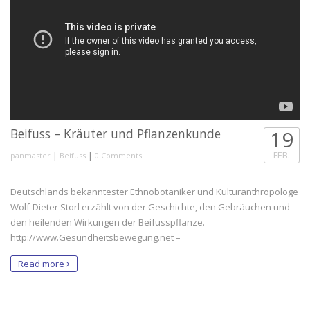
Beifuss – Kräuter und Pflanzenkunde
19
|
|
FEB.
panmaster
Beifuss
0 Comments
Deutschlands bekanntester Ethnobotaniker und Kulturanthropologe
Wolf-Dieter Storl erzählt von der Geschichte, den Gebräuchen und
den heilenden Wirkungen der Beifusspflanze.
http://www.Gesundheitsbewegung.net –
Read more