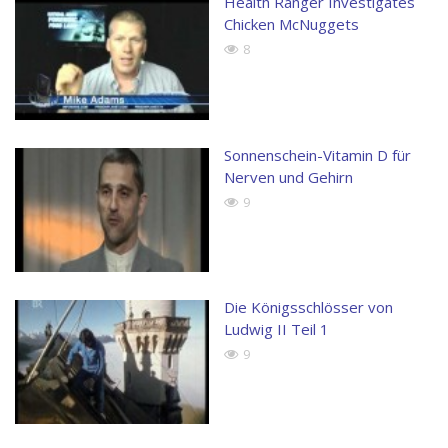
Health Ranger Investigates
Chicken McNuggets
8
Sonnenschein-Vitamin D für
Nerven und Gehirn
9
Die Königsschlösser von
Ludwig II Teil 1
9