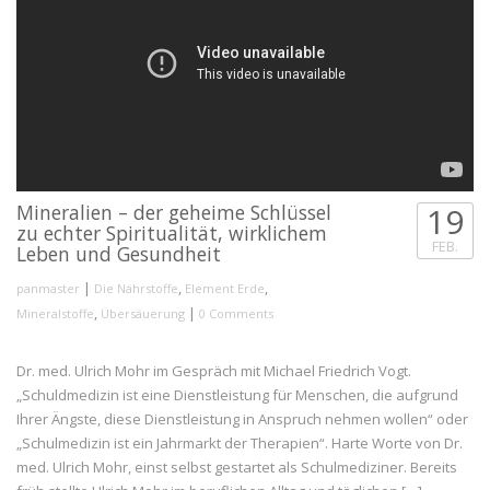
Mineralien – der geheime Schlüssel
19
zu echter Spiritualität, wirklichem
FEB.
Leben und Gesundheit
|
,
,
panmaster
Die Nährstoffe
Element Erde
,
|
Mineralstoffe
Übersäuerung
0 Comments
Dr. med. Ulrich Mohr im Gespräch mit Michael Friedrich Vogt.
„Schuldmedizin ist eine Dienstleistung für Menschen, die aufgrund
Ihrer Ängste, diese Dienstleistung in Anspruch nehmen wollen“ oder
„Schulmedizin ist ein Jahrmarkt der Therapien“. Harte Worte von Dr.
med. Ulrich Mohr, einst selbst gestartet als Schulmediziner. Bereits