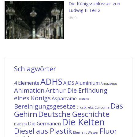
Die Königsschlösser von
Ludwig II Teil 2
9
Schlagwörter
ADHS
4 Elemente
AIDS
Aluminium
Amazonas
Animation
Arthur Die Erfindung
eines Königs
Aspartame
Beifuss
Das
Bereinigungsgesetze
Brustkrebs
Curcuma
Gehirn
Deutsche Geschichte
Die Kelten
Die Germanen
Diabetis
Diesel aus Plastik
Fluor
Element Wasser