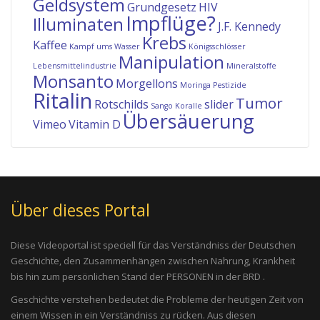
Geldsystem
Grundgesetz
HIV
Impflüge?
Illuminaten
J.F. Kennedy
Krebs
Kaffee
Kampf ums Wasser
Königsschlösser
Manipulation
Lebensmittelindustrie
Mineralstoffe
Monsanto
Morgellons
Moringa
Pestizide
Ritalin
Tumor
Rotschilds
slider
Sango Koralle
Übersäuerung
Vimeo
Vitamin D
Über dieses Portal
Diese Videoportal ist speciell für das Verständniss der Deutschen
Geschichte, den Zusammenhängen zwischen Nahrung, Krankheit
bis hin zum persönlichen Stand der PERSONEN in der BRD .
Geschichte verstehen bedeutet die Probleme der heutigen Zeit von
einem Wissen in ein Verständniss zu rücken. Aus diesen