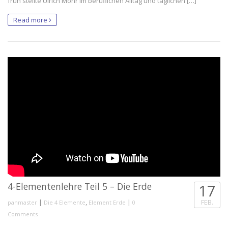
früh stellte Ulrich Mohr im beruflichen Alltag und täglichen […]
Read more
4-Elementenlehre Teil 5 – Die Erde
17
|
,
|
FEB.
panmaster
Die 4 Elemente
Element Erde
0
Comments