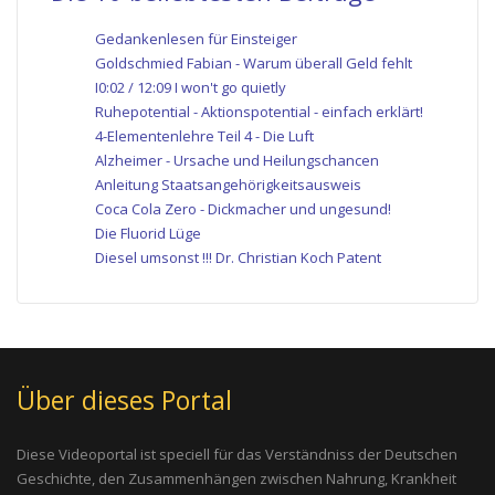
Gedankenlesen für Einsteiger
Goldschmied Fabian - Warum überall Geld fehlt
I0:02 / 12:09 I won't go quietly
Ruhepotential - Aktionspotential - einfach erklärt!
4-Elementenlehre Teil 4 - Die Luft
Alzheimer - Ursache und Heilungschancen
Anleitung Staatsangehörigkeitsausweis
Coca Cola Zero - Dickmacher und ungesund!
Die Fluorid Lüge
Diesel umsonst !!! Dr. Christian Koch Patent
Über dieses Portal
Diese Videoportal ist speciell für das Verständniss der Deutschen
Geschichte, den Zusammenhängen zwischen Nahrung, Krankheit