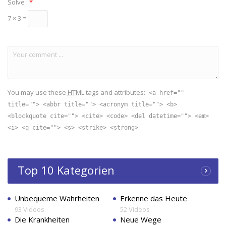
Solve :
*
7 × 3 =
You may use these
HTML
tags and attributes:
<a href=""
title=""> <abbr title=""> <acronym title=""> <b>
<blockquote cite=""> <cite> <code> <del datetime=""> <em>
<i> <q cite=""> <s> <strike> <strong>
Top 10 Kategorien
Unbequeme Wahrheiten
Erkenne das Heute
93 Videos
52 Videos
Die Krankheiten
Neue Wege