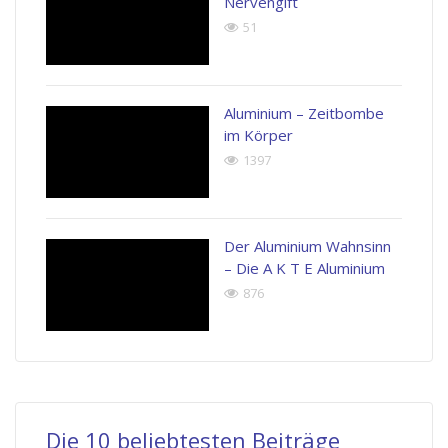
Nervengift
51
Aluminium – Zeitbombe
im Körper
1397
Der Aluminium Wahnsinn
– Die A K T E Aluminium
876
Die 10 beliebtesten Beiträge