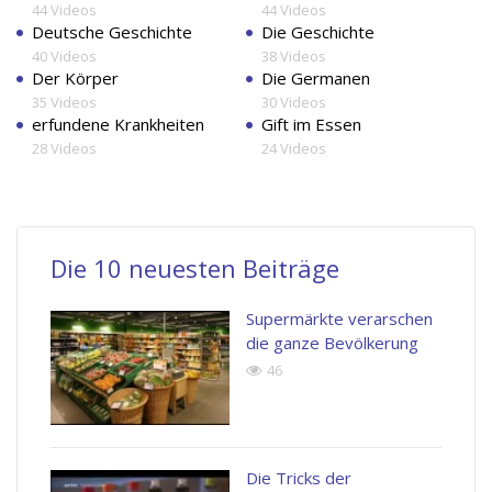
44 Videos
44 Videos
Deutsche Geschichte
Die Geschichte
40 Videos
38 Videos
Der Körper
Die Germanen
35 Videos
30 Videos
erfundene Krankheiten
Gift im Essen
28 Videos
24 Videos
Die 10 neuesten Beiträge
Supermärkte verarschen
die ganze Bevölkerung
46
Die Tricks der