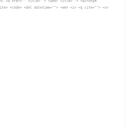
es:
<a href="" title=""> <abbr title=""> <acronym
ite> <code> <del datetime=""> <em> <i> <q cite=""> <s>