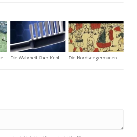
Deutsch-Deutscher Krieg 1866 und Reichsgründung 1871
Die Wahrheit über Kohl und der BRD GmbH_2012
Die Nordseegermanen