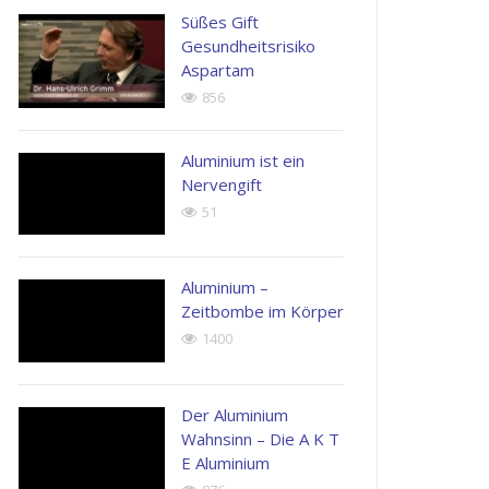
Süßes Gift
Gesundheitsrisiko
Aspartam
856
Aluminium ist ein
Nervengift
51
Aluminium –
Zeitbombe im Körper
1400
Der Aluminium
Wahnsinn – Die A K T
E Aluminium