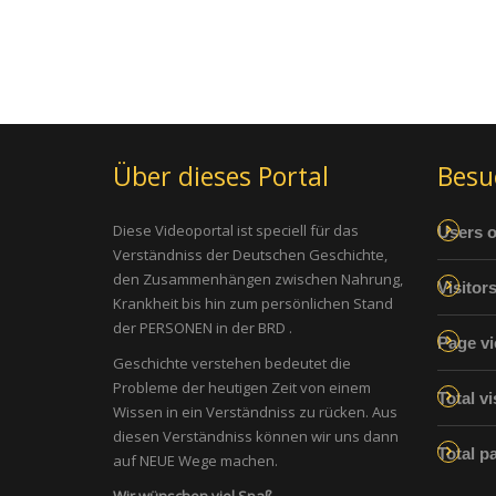
Über dieses Portal
Besu
Diese Videoportal ist speciell für das
Users o
Verständniss der Deutschen Geschichte,
den Zusammenhängen zwischen Nahrung,
Visitor
Krankheit bis hin zum persönlichen Stand
der PERSONEN in der BRD .
Page vi
Geschichte verstehen bedeutet die
Probleme der heutigen Zeit von einem
Total vi
Wissen in ein Verständniss zu rücken. Aus
diesen Verständniss können wir uns dann
Total p
auf NEUE Wege machen.
Wir wünschen viel Spaß.