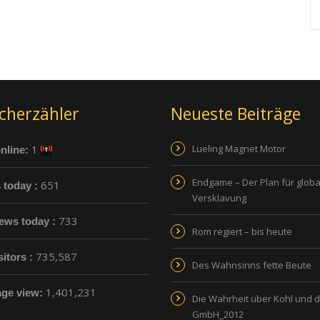
cherzähler
Neueste Beiträge
1
Lueling Magnet Motor
nline:
Endgame – Der Plan für globa
651
s today :
Versklavung
733
ews today :
Rom regiert – bis heute
735,587
sitors :
Des Wahnsinns fette Beute
1,401,231
age view:
Die Wahrheit über Kohl und 
GmbH_2012