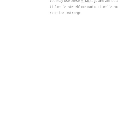
You may use these
HTML
tags and attribut
title=""> <b> <blockquote cite=""> <c
<strike> <strong>