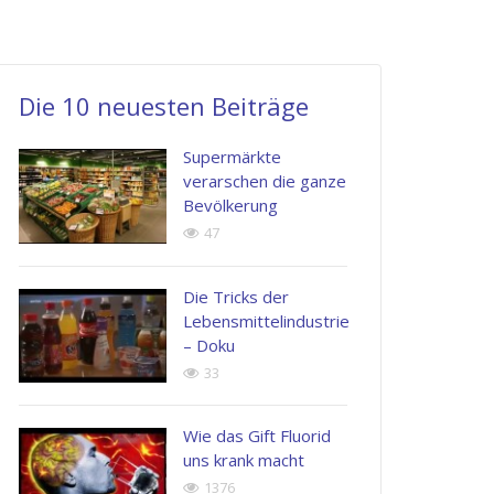
laboriosam,
esse
soluta
nisi
quam
nobis
ut
nihil
est
Die 10 neuesten Beiträge
aliquid
molestiae
eligendi
ex
consequatur
optio
Supermärkte
ea
vel
cumque
verarschen die ganze
Bevölkerung
commodi
illum
nihil
47
consequatur
qui
impedit
dolorem
quo
Die Tricks der
Jenny
eum
minus
Lebensmittelindustrie
Doe
– Doku
fugiat
id
PR
Manager
33
quo
quod
voluptas
maxime
Wie das Gift Fluorid
nulla
placeat
uns krank macht
pariatur.
facere
1376