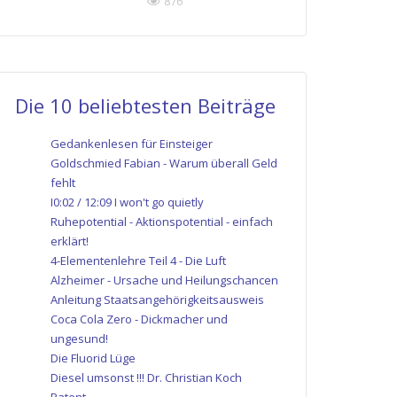
876
Die 10 beliebtesten Beiträge
Gedankenlesen für Einsteiger
Goldschmied Fabian - Warum überall Geld
fehlt
I0:02 / 12:09 I won't go quietly
Ruhepotential - Aktionspotential - einfach
erklärt!
4-Elementenlehre Teil 4 - Die Luft
Alzheimer - Ursache und Heilungschancen
Anleitung Staatsangehörigkeitsausweis
Coca Cola Zero - Dickmacher und
ungesund!
Die Fluorid Lüge
Diesel umsonst !!! Dr. Christian Koch
Patent