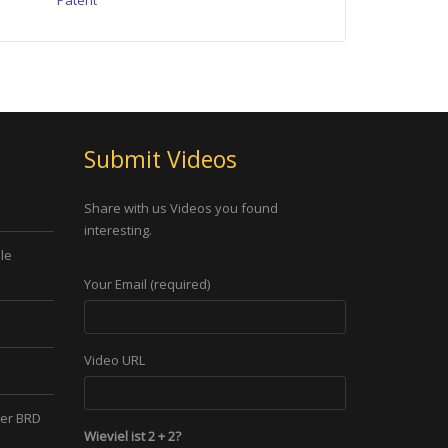
Submit Videos
Share with us Videos you found
interesting.
le
Your Email (required)
Video URL
der BRD
Wieviel ist 2 + 2?