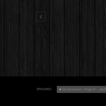
EPISODES:
Die Germanen – Folge 01 – „Bar
Des Wahn
Beute
NOW PLAYING