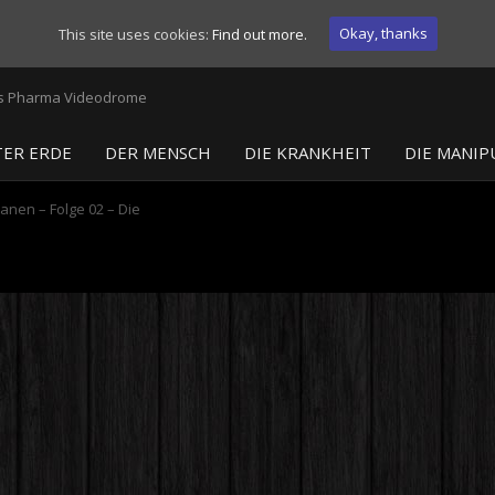
Okay, thanks
This site uses cookies:
Find out more.
ER ERDE
DER MENSCH
DIE KRANKHEIT
DIE MANIP
anen – Folge 02 – Die