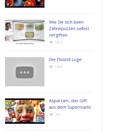
possimus.
Henry
Kingston
John
Wie Sie sich beim
Apple
Doe
Zähneputzen selbst
Inc.
Next
vergiften
Generation
Corp
1415
Die Fluorid Lüge
1409
Aspartam, das Gift
aus dem Supermarkt
741