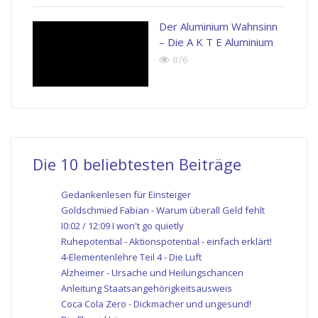
Der Aluminium Wahnsinn
– Die A K T E Aluminium
876
Die 10 beliebtesten Beiträge
Gedankenlesen für Einsteiger
Goldschmied Fabian - Warum überall Geld fehlt
I0:02 / 12:09 I won't go quietly
Ruhepotential - Aktionspotential - einfach erklärt!
4-Elementenlehre Teil 4 - Die Luft
Alzheimer - Ursache und Heilungschancen
Anleitung Staatsangehörigkeitsausweis
Coca Cola Zero - Dickmacher und ungesund!