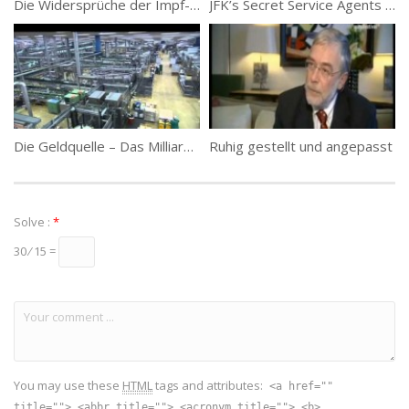
Die Widersprüche der Impf-Hypothese – Dr. med. F.P. Graf
JFK’s Secret Service Agents Break Their Silence
Die Geldquelle – Das Milliardengeschäft mit dem Wasser
Ruhig gestellt und angepasst
Solve :
*
30 ⁄ 15 =
You may use these
HTML
tags and attributes:
<a href=""
title=""> <abbr title=""> <acronym title=""> <b>