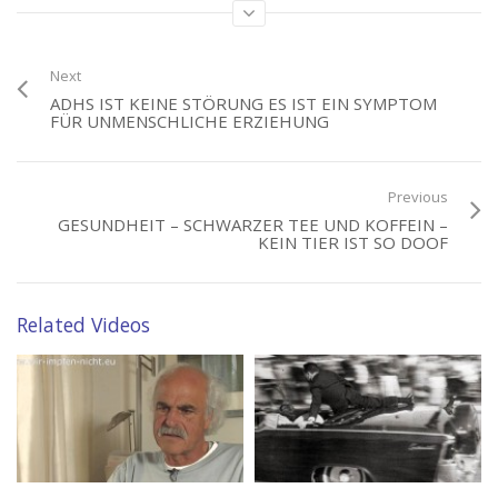
sind noch nicht ausreichend erforscht. Man weiß nur eines: Sie
können richtig gefährlich für die Gesundheit sein.Sommer, Sonne,
Schwitzen — für eine Erfrischung sorgen zurzeit auch kühler
Kräutertee oder Eistee. Nicht nur im Winter ist für viele Menschen
Next
Tee das Getränk erster Wahl. Auch Kinder sind längst auf den
ADHS IST KEINE STÖRUNG ES IST EIN SYMPTOM
FÜR UNMENSCHLICHE ERZIEHUNG
Geschmack gekommen. Doch zuletzt geriet der Durstlöscher in die
Schlagzeilen. Von krebserregenden Stoffen war dort sogar die Rede.
(11)
Previous
GESUNDHEIT – SCHWARZER TEE UND KOFFEIN –
KEIN TIER IST SO DOOF
Category:
Gift im Essen
,
Kaffee
,
Lebensmittelindustrie
,
Unbequeme
Wahrheiten
Tags:
Pestizide
,
Tee
Related Videos