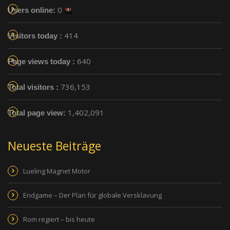
0
Users online:
414
Visitors today :
640
Page views today :
736,153
Total visitors :
1,402,091
Total page view:
Neueste Beiträge
Lueling Magnet Motor
Endgame – Der Plan für globale Versklavung
Rom regiert – bis heute