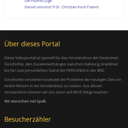
Die Fluorid Lüge
Diesel umsonst !!! Dr. Christian Koch Patent
Über dieses Portal
Diese Videoportal ist speciell für das Verständniss der Deutschen
Geschichte, den Zusammenhängen zwischen Nahrung, Krankheit
bis hin zum persönlichen Stand der PERSONEN in der BRD .
Geschichte verstehen bedeutet die Probleme der heutigen Zeit von
einem Wissen in ein Verständniss zu rücken. Aus diesen
Verständniss können wir uns dann auf NEUE Wege machen.
Wir wünschen viel Spaß.
Besucherzähler