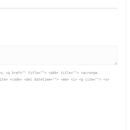
es:
<a href="" title=""> <abbr title=""> <acronym
ite> <code> <del datetime=""> <em> <i> <q cite=""> <s>