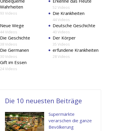
Unbequeme
Erkenne das Heute
voluptas
Wahrheiten
52 Videos
nulla
Die Krankheiten
93 Videos
pariatur.
44 Videos
Neue Wege
Deutsche Geschichte
44 Videos
40 Videos
Henry
Die Geschichte
Der Körper
Ut
Quis
This
Kingston
38 Videos
35 Videos
enim
autem
is
Apple
Die Germanen
erfundene Krankheiten
Inc.
ad
vel
what
30 Videos
28 Videos
Gift im Essen
minima
eum
i
24 Videos
veniam,
iure
am
quis
reprehenderi
looking
nostrum
qui
for.
Die 10 neuesten Beiträge
exercitatio
in
Nam
ullam
ea
libero
Supermärkte
corporis
voluptate
tempore,
verarschen die ganze
suscipit
velit
cum
Bevölkerung