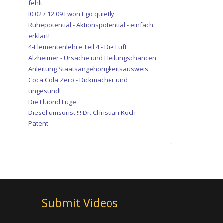
fehlt
I0:02 / 12:09 I won't go quietly
Ruhepotential - Aktionspotential - einfach
erklärt!
4-Elementenlehre Teil 4 - Die Luft
Alzheimer - Ursache und Heilungschancen
Anleitung Staatsangehörigkeitsausweis
Coca Cola Zero - Dickmacher und
ungesund!
Die Fluorid Lüge
Diesel umsonst !!! Dr. Christian Koch
Patent
Submit Videos