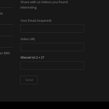
Share with us Videos you found
interesting.
le
Your Email (required)
Video URL
der BRD
Wieviel ist 2 + 2?