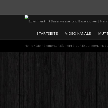
STARTSEITE
VIDEO KANÄLE
MUTT
Home
\
Die 4 Elemente
\
Element Erde
\
Experiment mit 