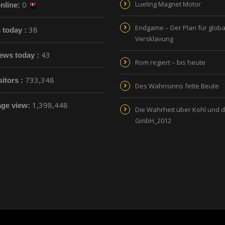
0
Lueling Magnet Motor
nline:
Endgame – Der Plan für globa
38
s today :
Versklavung
43
ews today :
Rom regiert – bis heute
733,348
sitors :
Des Wahnsinns fette Beute
1,398,448
age view:
Die Wahrheit über Kohl und 
GmbH_2012