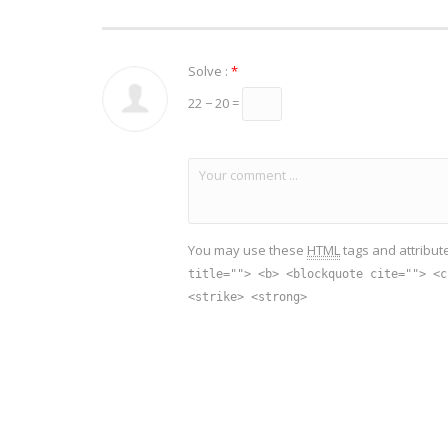
Solve :
*
22 − 20 =
You may use these
HTML
tags and attribut
title=""> <b> <blockquote cite=""> <c
<strike> <strong>