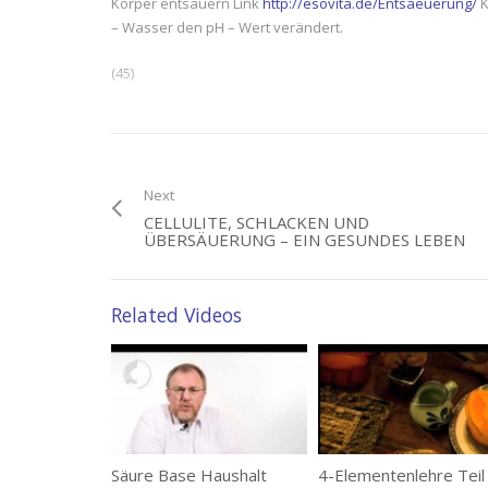
Körper entsäuern Link
http://esovita.de/Entsaeuerung/
K
– Wasser den pH – Wert verändert.
(45)
Category:
Element Erde
,
Mineralstoffe
,
Übersäuerung
Tags:
Basenwasser
Next
CELLULITE, SCHLACKEN UND
ÜBERSÄUERUNG – EIN GESUNDES LEBEN
Related Videos
Säure Base Haushalt