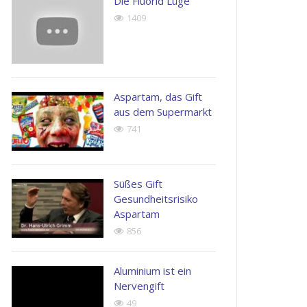
Die Fluorid Lüge
possimus.
1409
Henry
Kingston
John
Apple
Doe
Inc.
Next
Generation
Aspartam, das Gift
Corp
aus dem Supermarkt
741
Süßes Gift
Gesundheitsrisiko
Aspartam
856
Aluminium ist ein
Nervengift
49