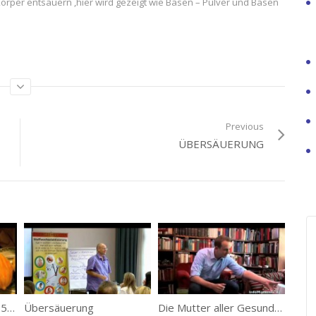
örper entsäuern ,hier wird gezeigt wie Basen – Pulver und Basen
Previous
ÜBERSÄUERUNG
4-Elementenlehre Teil 5 – Die Erde
Übersäuerung
Die Mutter aller Gesundheitsprobleme Übersäuerung!