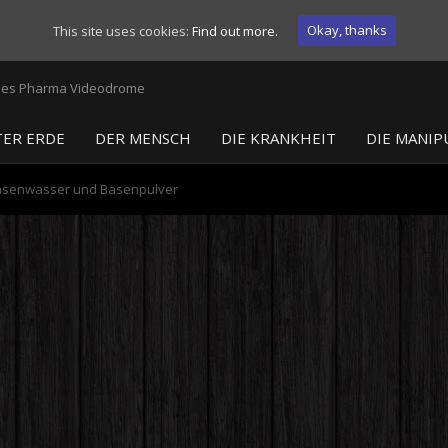
Okay, thanks
This site uses cookies:
Find out more.
ER ERDE
DER MENSCH
DIE KRANKHEIT
DIE MANIP
Basenwasser und Basenpulver