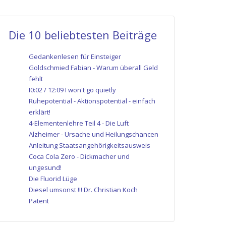
Die 10 beliebtesten Beiträge
Gedankenlesen für Einsteiger
Goldschmied Fabian - Warum überall Geld
fehlt
I0:02 / 12:09 I won't go quietly
Ruhepotential - Aktionspotential - einfach
erklärt!
4-Elementenlehre Teil 4 - Die Luft
Alzheimer - Ursache und Heilungschancen
Anleitung Staatsangehörigkeitsausweis
Coca Cola Zero - Dickmacher und
ungesund!
Die Fluorid Lüge
Diesel umsonst !!! Dr. Christian Koch
Patent