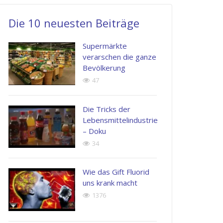
soluta
laboriosam,
esse
Die 10 neuesten Beiträge
nobis
nisi
quam
est
ut
nihil
Supermärkte
eligendi
aliquid
molestiae
verarschen die ganze
Bevölkerung
optio
ex
consequatur
47
cumque
ea
vel
nihil
commodi
illum
Die Tricks der
impedit
consequatur
qui
Lebensmittelindustrie
quo
dolorem
– Doku
Jenny
34
minus
eum
Doe
id
fugiat
PR
Wie das Gift Fluorid
Manager
quod
quo
uns krank macht
maxime
voluptas
1376
placeat
nulla
facere
pariatur.