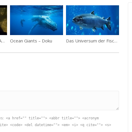
Erlebnis Erde Mythos Amazonas – Teil 1 – Grüne Hölle oder Paradies?
Ocean Giants – Doku
Das Universum der Fische – Doku
es:
<a href="" title=""> <abbr title=""> <acronym
ite> <code> <del datetime=""> <em> <i> <q cite=""> <s>