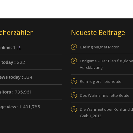
cherzähler
Neueste Beiträge
1
Lueling Magnet Motor
nline:
Endgame – Der Plan für globa
222
s today :
Versklavung
334
ews today :
Rom regiert – bis heute
735,961
sitors :
Des Wahnsinns fette Beute
1,401,785
age view:
Die Wahrheit über Kohl und 
GmbH_2012