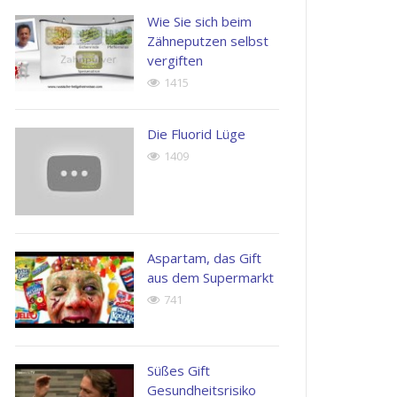
possimus.
Wie Sie sich beim
Henry
Zähneputzen selbst
vergiften
Kingston
John
1415
Apple
Doe
Inc.
Next
Generation
Corp
Die Fluorid Lüge
1409
Aspartam, das Gift
aus dem Supermarkt
741
Süßes Gift
Gesundheitsrisiko