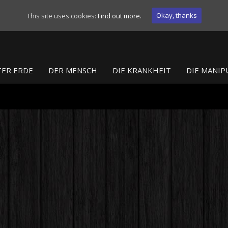
Okay, thanks
This site uses cookies:
Find out more.
ER ERDE
DER MENSCH
DIE KRANKHEIT
DIE MANIP