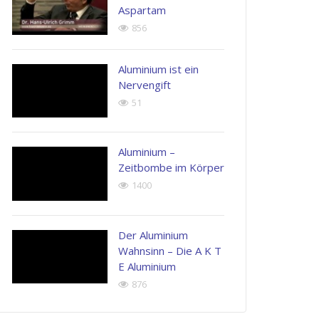
Aspartam
856
Aluminium ist ein
Nervengift
51
Aluminium –
Zeitbombe im Körper
1400
Der Aluminium
Wahnsinn – Die A K T
E Aluminium
876