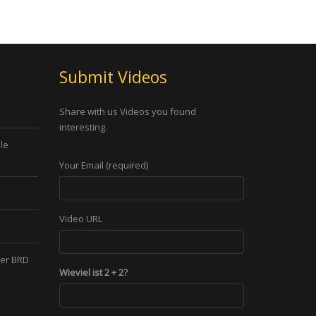
Submit Videos
Share with us Videos you found
interesting.
le
Your Email (required)
Video URL
der BRD
Wieviel ist 2 + 2?