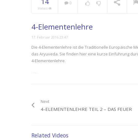
14
0
Views
4-Elementenlehre
17. Februar 2016 23:47
Die 4-Elementenlehre ist die Traditionelle Europäische Me
das Aryuveda. Sie finden hier eine kurze Einführung dur
4-Elementenlehre.
(15)
Category:
Die 4 Elemente
,
Mutter Erde
Tags:
Elementenlehre
Next
4-ELEMENTENLEHRE TEIL 2 – DAS FEUER
Related Videos