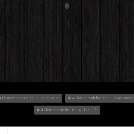
-Elementenlehre Teil 2 – Das Feuer
4-Elementenlehre Teil 3 – Das Wasse
sch – 4
 – Was ist
4-Elementenlehre Teil 5
4-Elementenlehre Teil 4 – Die Luft
– Die Erde