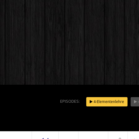
EPISODES:
4-Elementenlehre
4
Harald Le
Elemente
Wasser
NOW PLAYING