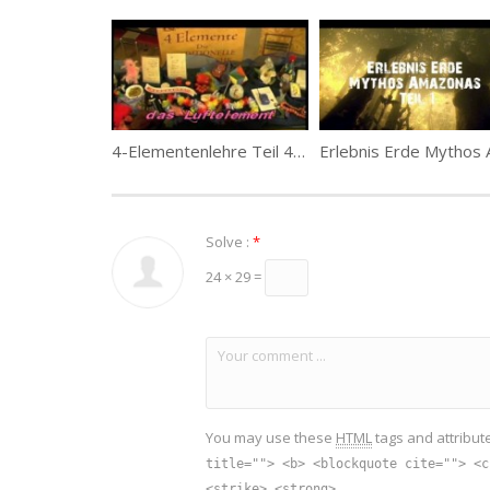
4-Elementenlehre Teil 4 – Die Luft
Solve :
*
24 × 29 =
You may use these
HTML
tags and attribut
title=""> <b> <blockquote cite=""> <c
<strike> <strong>