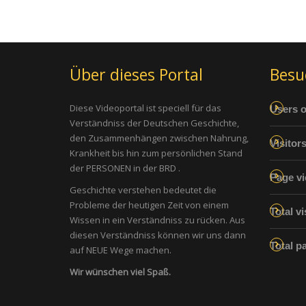
Über dieses Portal
Besu
Diese Videoportal ist speciell für das
Users o
Verständniss der Deutschen Geschichte,
den Zusammenhängen zwischen Nahrung,
Visitor
Krankheit bis hin zum persönlichen Stand
der PERSONEN in der BRD .
Page vi
Geschichte verstehen bedeutet die
Probleme der heutigen Zeit von einem
Total vi
Wissen in ein Verständniss zu rücken. Aus
diesen Verständniss können wir uns dann
Total p
auf NEUE Wege machen.
Wir wünschen viel Spaß.