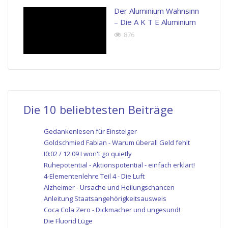
Der Aluminium Wahnsinn
– Die A K T E Aluminium
876
Die 10 beliebtesten Beiträge
Gedankenlesen für Einsteiger
Goldschmied Fabian - Warum überall Geld fehlt
I0:02 / 12:09 I won't go quietly
Ruhepotential - Aktionspotential - einfach erklärt!
4-Elementenlehre Teil 4 - Die Luft
Alzheimer - Ursache und Heilungschancen
Anleitung Staatsangehörigkeitsausweis
Coca Cola Zero - Dickmacher und ungesund!
Die Fluorid Lüge