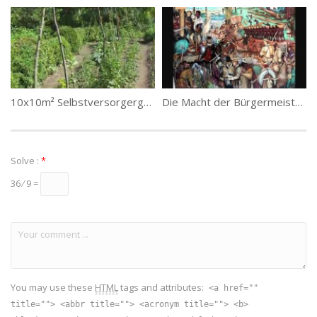
10x10m² Selbstversorgergarten,
Die Macht der Bürgermeister- Friedensverträge
Solve :
*
36 ⁄ 9 =
You may use these
HTML
tags and attributes:
<a href=""
title=""> <abbr title=""> <acronym title=""> <b>