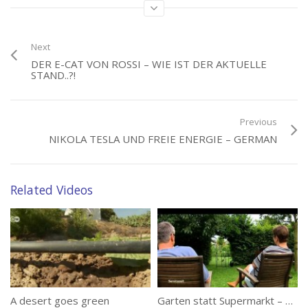
Übertragung Stromnetz
(17)
Next
Category:
Neue Wege
,
Neue Wege - freie Energie
DER E-CAT VON ROSSI – WIE IST DER AKTUELLE
Tags:
freier Strom für alle
,
kabellose Stromübertragung
,
Tesla
STAND..?!
Previous
NIKOLA TESLA UND FREIE ENERGIE – GERMAN
Related Videos
A desert goes green
Garten statt Supermarkt – Selbstversorgung aus dem Garten