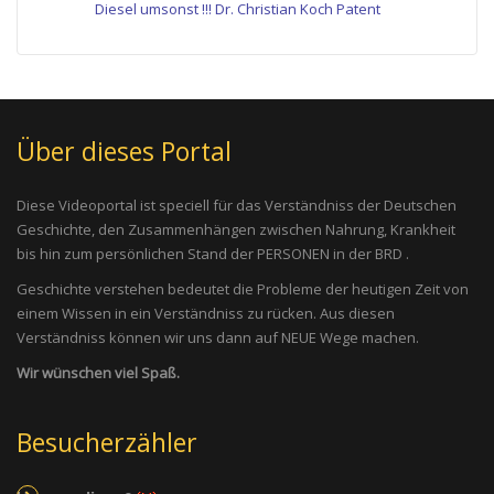
Diesel umsonst !!! Dr. Christian Koch Patent
Über dieses Portal
Diese Videoportal ist speciell für das Verständniss der Deutschen
Geschichte, den Zusammenhängen zwischen Nahrung, Krankheit
bis hin zum persönlichen Stand der PERSONEN in der BRD .
Geschichte verstehen bedeutet die Probleme der heutigen Zeit von
einem Wissen in ein Verständniss zu rücken. Aus diesen
Verständniss können wir uns dann auf NEUE Wege machen.
Wir wünschen viel Spaß.
Besucherzähler