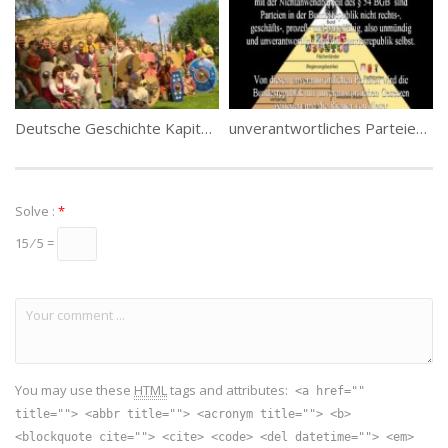
aufwendig konstruierte Möbel und sogar eine Leier.
(22)
Category:
Deutsche Geschichte
,
Die Germanen
,
Die Geschichte
Tags:
Die Alamannen
Deutsche Geschichte Kapitel 1 – Die Germanen Teil 5
unverantwortliches Parteiengesetz – unverantwortliche Demokratie
Solve :
*
15 ⁄ 5 =
You may use these
HTML
tags and attributes:
<a href=""
title=""> <abbr title=""> <acronym title=""> <b>
<blockquote cite=""> <cite> <code> <del datetime=""> <em>