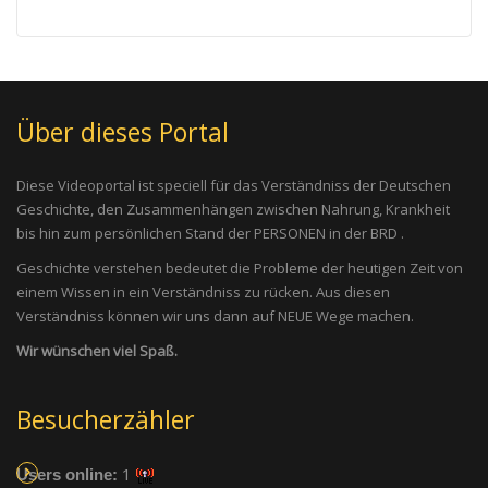
Über dieses Portal
Diese Videoportal ist speciell für das Verständniss der Deutschen
Geschichte, den Zusammenhängen zwischen Nahrung, Krankheit
bis hin zum persönlichen Stand der PERSONEN in der BRD .
Geschichte verstehen bedeutet die Probleme der heutigen Zeit von
einem Wissen in ein Verständniss zu rücken. Aus diesen
Verständniss können wir uns dann auf NEUE Wege machen.
Wir wünschen viel Spaß.
Besucherzähler
1
Users online: