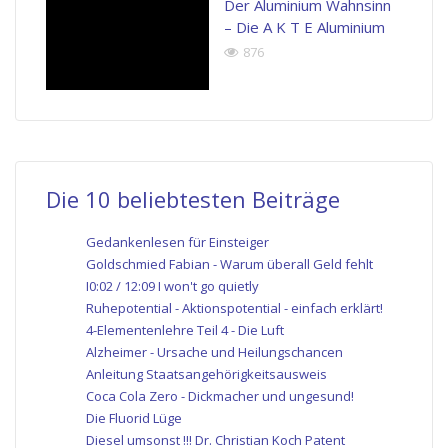
Der Aluminium Wahnsinn
– Die A K T E Aluminium
876
Die 10 beliebtesten Beiträge
Gedankenlesen für Einsteiger
Goldschmied Fabian - Warum überall Geld fehlt
I0:02 / 12:09 I won't go quietly
Ruhepotential - Aktionspotential - einfach erklärt!
4-Elementenlehre Teil 4 - Die Luft
Alzheimer - Ursache und Heilungschancen
Anleitung Staatsangehörigkeitsausweis
Coca Cola Zero - Dickmacher und ungesund!
Die Fluorid Lüge
Diesel umsonst !!! Dr. Christian Koch Patent