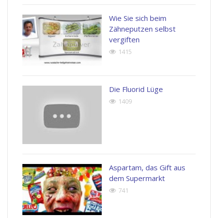
Wie Sie sich beim
Zähneputzen selbst
vergiften
1415
Die Fluorid Lüge
1409
Aspartam, das Gift aus
dem Supermarkt
741