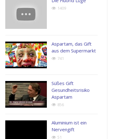
Die Fluorid Lüge
possimus.
1409
Henry
Kingston
John
Apple
Doe
Inc.
Next
Generation
Aspartam, das Gift
Corp
aus dem Supermarkt
741
Süßes Gift
Gesundheitsrisiko
Aspartam
856
Aluminium ist ein
Nervengift
51