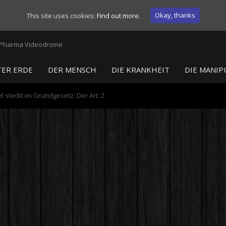
Okay, thanks
This site uses cookies:
Find out more.
ER ERDE
DER MENSCH
DIE KRANKHEIT
DIE MANIP
l steckt im Grundgesetz: Der Art. 2