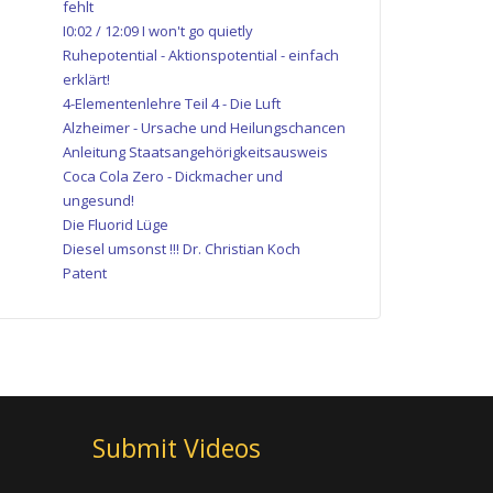
fehlt
I0:02 / 12:09 I won't go quietly
Ruhepotential - Aktionspotential - einfach
erklärt!
4-Elementenlehre Teil 4 - Die Luft
Alzheimer - Ursache und Heilungschancen
Anleitung Staatsangehörigkeitsausweis
Coca Cola Zero - Dickmacher und
ungesund!
Die Fluorid Lüge
Diesel umsonst !!! Dr. Christian Koch
Patent
Submit Videos