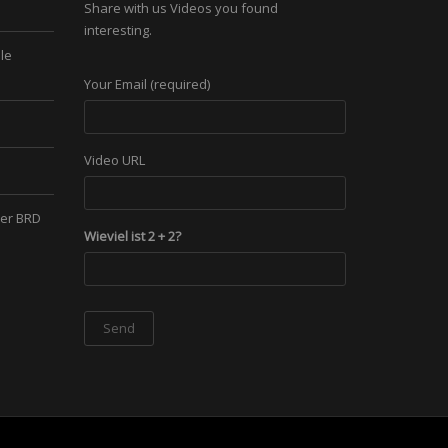
Share with us Videos you found
interesting.
le
Your Email (required)
Video URL
der BRD
Wieviel ist 2 + 2?