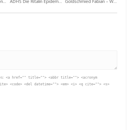
Die Illuminaten kündigen ALLES an!
ADHS Die Ritalin Epidemie (1/5)
Goldschmied Fabian – Warum überall Geld fehlt
es:
<a href="" title=""> <abbr title=""> <acronym
ite> <code> <del datetime=""> <em> <i> <q cite=""> <s>