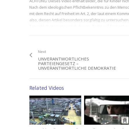
ACHTUNG: Dieses Video enthält Bilder, die für Kinder nic
Nach dem ideologischen Pflichtbekenntnis zu den Mensc
mit dem Recht auf Freiheit im Art. 2, der laut einem Komm
also, diesen Artikel besonders sorgfältig zu untersuchen
Tatsächlich stammt nämlich dieses „Recht auf Freiheit“ 
veröffentlicht. Dort werden auch die satanisch-listigen H
direkte Nachweis, daß der Teufel tatsächlich im Grundges
Warum kommen „Menschen“ in diesem angeblichen Mensche
Persönlichkeit“ und nur von der „Freiheit der Person“ die
Next
Was also ist eine „Persönlichkeit“ und was eine „Person“ 
UNVERANTWORTLICHES
PARTEIENGESETZ –
Und was ist überhaupt „Freiheit“? Welche Rolle spielt sie 
UNVERANTWORTLICHE DEMOKRATIE
Brüderlichkeit“, auf welchem ja die Menschenrechte beru
Diese und ähnliche Fragen werden in diesem Video unter
Darlegung des Begriffes „Freiheit“.
Related Videos
(18)
Category:
Deutsche Geschichte
,
Deutschland heute
,
Erkenne da
Tags:
Grundgesetz