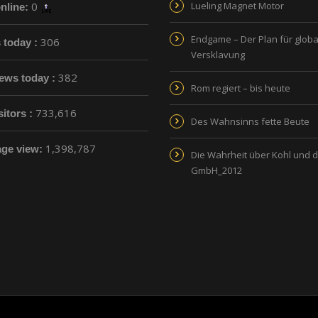
0
Lueling Magnet Motor
nline:
Endgame – Der Plan für globa
306
s today :
Versklavung
382
ews today :
Rom regiert – bis heute
733,616
sitors :
Des Wahnsinns fette Beute
1,398,787
age view:
Die Wahrheit über Kohl und 
GmbH_2012