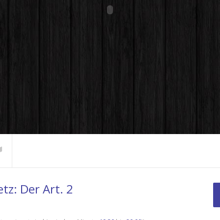
sinns fette
Konkrete Schritte zum
tz: Der Art. 2
Gelben Schein – Reiner
Oberüber