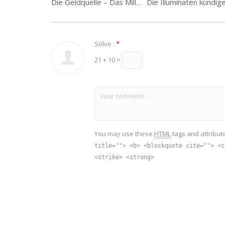
Die Geldquelle – Das Milliardengeschäft mit dem Wasser
Solve :
*
21 + 10 =
You may use these
HTML
tags and attribut
title=""> <b> <blockquote cite=""> <c
<strike> <strong>