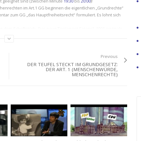
ht geeignet sind (zwischen Minute
19:30
bis
20:00
)!
henrechten im Art.1 GG beginnen die eigentlichen „Grundrechte“
entar zum GG „das Hauptfreiheitsrecht“ formuliert. Es lohnt sich
.
aus dem Schriftstück „Das neue Testament Satans“, 1901 erstmals
intergedanken dieses „Rechtes“ erklärt. Damit gelingt also der
etz steckt.
nrecht gar nicht vor? Statt dessen ist nur von „seiner
 Rede.
Previous
im juristischen Sinne?
DER TEUFEL STECKT IM GRUNDGESETZ:
DER ART. 1 (MENSCHENWÜRDE,
in dem Dreiklang der Franz. Revolution „Freiheit, Gleichheit,
MENSCHENRECHTE)
hen, von welchen der Art. 1 GG spricht?
sucht. Den Abschluß bildet eine neutestamentlich fundierte
s Heute
,
Unbequeme Wahrheiten