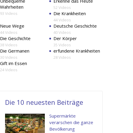
Unbequeme
Erkenne das Heute
voluptas
Wahrheiten
52 Videos
nulla
Die Krankheiten
93 Videos
pariatur.
44 Videos
Neue Wege
Deutsche Geschichte
44 Videos
40 Videos
Henry
Die Geschichte
Der Körper
This
Ut
Quis
Kingston
38 Videos
35 Videos
is
enim
autem
Apple
Die Germanen
erfundene Krankheiten
Inc.
30 Videos
28 Videos
what
ad
vel
Gift im Essen
i
minima
eum
24 Videos
am
veniam,
iure
looking
quis
reprehenderi
for.
nostrum
qui
Die 10 neuesten Beiträge
Nam
exercitatio
in
libero
ullam
ea
Supermärkte
tempore,
corporis
voluptate
verarschen die ganze
Bevölkerung
cum
suscipit
velit