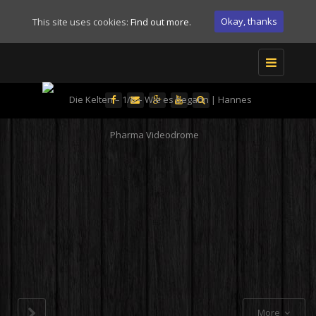
Okay, thanks
This site uses cookies:
Find out more.
Toggle
navigation
Medienanstalten in den USA: 1.500 Zeitungen, 1.100
Ut enim
Magazine, 9.000 Radiostationen, 1.500 TV-Anstalten! Inhaber
ullam co
der Medienanstalten: 4 Rüstungskonzerne, 2
commodi
Energieunternehmen
Medienlüge
Next Generation Corp
More