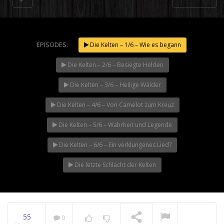
This is what i am looking for. Nam libero tempore, cum soluta
Ut enim
EPISODES:
Die Kelten – 1/6 – Wie es begann
nobis est eligendi optio cumque nihil impedit quo minus id
ullam co
Des Wahnsinns fette
Die Kelten – 2/6 – Besiegte Helden
quod maxime placeat facere possimus.
commodi
Beute
NOW PLAYING
Die Kelten – 3/6 – Heilige Wälder
John Doe
Die Kelten – 4/6 – Von Camelot zum Kreuz
Next Generation Corp
Die Kelten – 5/6 – Wahrheit und Legende
Die Kelten – 6/6 – Ein verklungenes Lied?
Die letzte Schlacht der Kelten
55
0