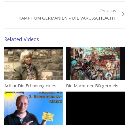
Phantasievolle Vorstellungen sehen in den Kelten die Erbauer
erhabener Bauwerke wie des südenglischen Stonehenge und von
Previous
Steinformationen — den Cromlechs — wie zum Beispiel im
KAMPF UM GERMANIEN – DIE VARUSSCHLACHT
schottischen Gebiet Callanish.
Die Wiege der Kelten steht jedoch nicht in England, sondern in
Related Videos
Mitteleuropa. In der Nähe des österreichischen Ortes Hallstadt
gruben Archäologen Friedhöfe und Salzminen aus, die Rückschlüsse
auf eine Kultur erlauben, die nunmehr fast 3000 Jahre zurück liegen
muss.
(Text: Phoenix)
Deutsche Erstausstrahlung: So 07.01.2001 Phoenix
Arthur Die Erfindung eines Königs Doku Teil 4
Die Macht der Bürgermeister- Friedensverträge
(56)
Category:
Deutsche Geschichte
,
Die Germanen
,
Die Geschichte
Tags:
Die Kelten