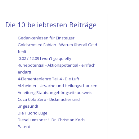
Die 10 beliebtesten Beiträge
Gedankenlesen für Einsteiger
Goldschmied Fabian - Warum überall Geld
fehlt
I0:02 / 12:09 I won't go quietly
Ruhepotential - Aktionspotential - einfach
erklärt!
4-Elementenlehre Teil 4 - Die Luft
Alzheimer - Ursache und Heilungschancen
Anleitung Staatsangehörigkeitsausweis
Coca Cola Zero - Dickmacher und
ungesund!
Die Fluorid Lüge
Diesel umsonst !!! Dr. Christian Koch
Patent