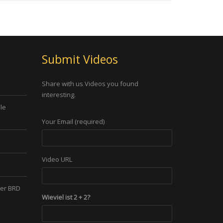
Submit Videos
Share with us Videos you found
interesting.
le
Your Email (required)
Video URL
der BRD
Wieviel ist 2 + 2?