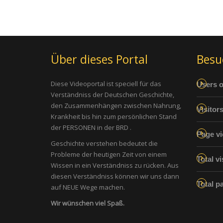
Über dieses Portal
Besu
Diese Videoportal ist speciell für das
Users o
Verständniss der Deutschen Geschichte,
den Zusammenhängen zwischen Nahrung,
Visitor
Krankheit bis hin zum persönlichen Stand
der PERSONEN in der BRD .
Page vi
Geschichte verstehen bedeutet die
Probleme der heutigen Zeit von einem
Total vi
Wissen in ein Verständniss zu rücken. Aus
diesen Verständniss können wir uns dann
Total p
auf NEUE Wege machen.
Wir wünschen viel Spaß.