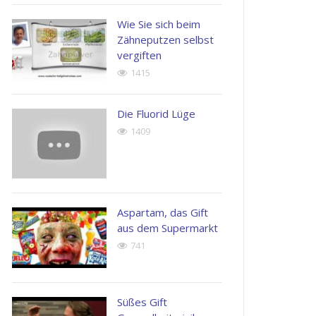
possimus.
Wie Sie sich beim
Henry
Zähneputzen selbst
Kingston
John
vergiften
Apple
Doe
1415
Inc.
Next
Generation
Corp
Die Fluorid Lüge
1409
Aspartam, das Gift
aus dem Supermarkt
741
Süßes Gift