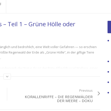
– Teil 1 – Grüne Hölle oder
nglich und bedrohlich, eine Welt voller Gefahren — so erschien
ößte Regenwald der Erde als „Grüne Hölle“, in der giftige Tiere
.
derwerk der Natur. Es ist der Brite Alfred Russel Wallace, einer
die paradiesische Seite Amazoniens näher bringt. Viele Jahre
um so viele Arten wie möglich zu entdecken. Parallel zu Charles
ten. Er ahnt eine Verbindung zu den Herausforderungen, vor die
 das Gebiet am Amazonas so einzigartig macht, kann er nicht.
Previous
KORALLENRIFFE – DIE REGENWÄLDER
fige Regenfälle waschen Nährstoffe aus dem Boden. Was eine
DER MEERE – DOKU
mit Giften, Dornen und Bitterstoffen vor hungrigen Mäulern. Mit