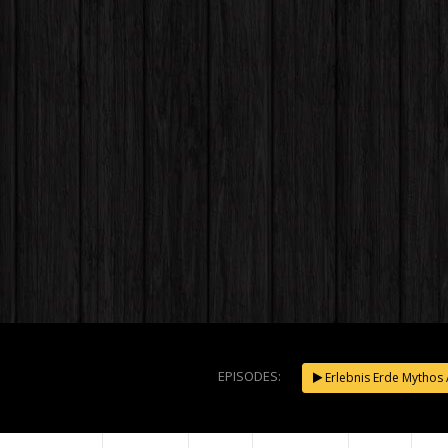
EPISODES:
Erlebnis Erde Mythos 
Rettung 
Regenwal
Kampf g
und die M
NOW PLAYING