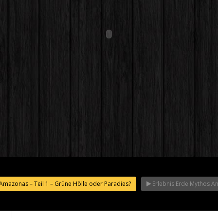
Amazonas – Teil 1 – Grüne Hölle oder Paradies?
Erlebnis Erde Mythos Am
des
des – Ein
egen Konzerne
Paradiesche
afia
Amazonaswelt – Doku