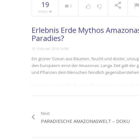
19
0
Views
Erlebnis Erde Mythos Amazonas 
Paradies?
19. Februar 2016 15:08
Ein grüner Ozean aus Bäumen, feucht und düster, unzugä
den Europäern einst der Amazonas. Lange Zeit galt der gr
und Pflanzen dem Menschen feindlich gegenüberstehen
Heute wissen wir: Der Regenwald am Amazonas ist ein Wun
der frühen Naturforscher des 19. Jahrhunderts, der uns 
kämpft sich Wallace durch den undurchdringlichen Wald, 
Darwin entwickelt er eine Theorie zur Entstehung der Ar
der Regenwald seine Bewohner stellt, doch erklären, was
Next
PARADIESCHE AMAZONASWELT – DOKU
Unter dem üppigen Blätterdach regiert der Mangel: Häu
Pflanze in ihren Blättern gespeichert hat, verteidigt sie 