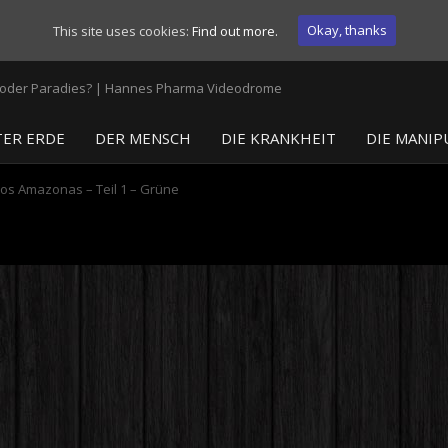
Okay, thanks
This site uses cookies:
Find out more.
ER ERDE
DER MENSCH
DIE KRANKHEIT
DIE MANIP
hos Amazonas – Teil 1 – Grüne