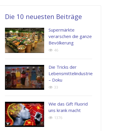
soluta
laboriosam,
esse
nobis
nisi
quam
Die 10 neuesten Beiträge
est
ut
nihil
Supermärkte
eligendi
aliquid
molestiae
verarschen die ganze
optio
ex
consequatur
Bevölkerung
cumque
ea
vel
46
nihil
commodi
illum
impedit
consequatur
qui
Die Tricks der
Lebensmittelindustrie
quo
dolorem
– Doku
Jenny
minus
eum
33
Doe
id
fugiat
PR
Manager
quod
quo
Wie das Gift Fluorid
uns krank macht
maxime
voluptas
1376
placeat
nulla
facere
pariatur.