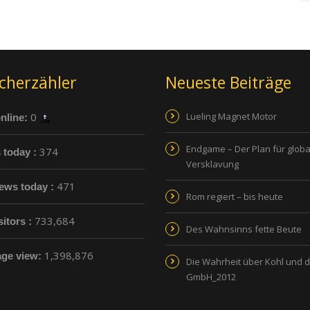
cherzähler
Neueste Beiträge
0
Lueling Magnet Motor
nline:
Endgame – Der Plan für globa
374
s today :
Versklavung
471
ews today :
Rom regiert – bis heute
733,684
sitors :
Des Wahnsinns fette Beute
1,398,876
age view:
Die Wahrheit über Kohl und 
GmbH_2012