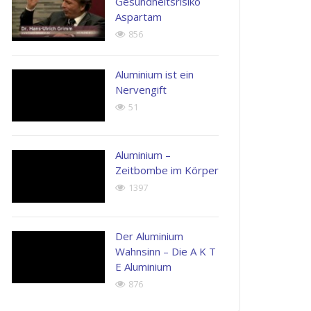
Gesundheitsrisiko
Aspartam
856
Aluminium ist ein
Nervengift
51
Aluminium –
Zeitbombe im Körper
1397
Der Aluminium
Wahnsinn – Die A K T
E Aluminium
876