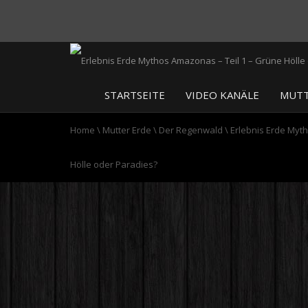
STARTSEITE
VIDEO KANÄLE
MUTT
Home
\
Mutter Erde
\
Der Regenwald
\
Erlebnis Erde Myt
Hölle oder Paradies?