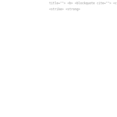
Tags:
Regenwald
title=""> <b> <blockquote cite=""> <c
<strike> <strong>