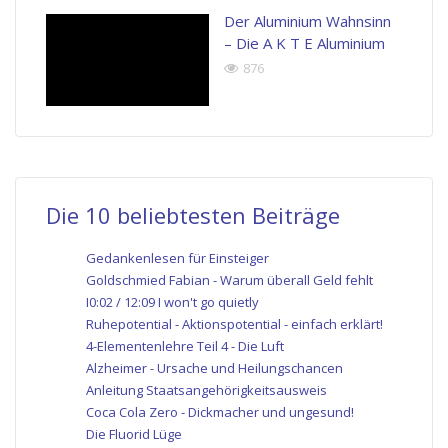
Der Aluminium Wahnsinn
– Die A K T E Aluminium
876
Die 10 beliebtesten Beiträge
Gedankenlesen für Einsteiger
Goldschmied Fabian - Warum überall Geld fehlt
I0:02 / 12:09 I won't go quietly
Ruhepotential - Aktionspotential - einfach erklärt!
4-Elementenlehre Teil 4 - Die Luft
Alzheimer - Ursache und Heilungschancen
Anleitung Staatsangehörigkeitsausweis
Coca Cola Zero - Dickmacher und ungesund!
Die Fluorid Lüge