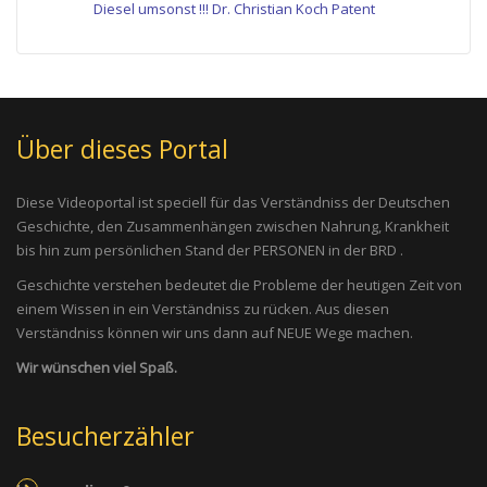
Diesel umsonst !!! Dr. Christian Koch Patent
Über dieses Portal
Diese Videoportal ist speciell für das Verständniss der Deutschen
Geschichte, den Zusammenhängen zwischen Nahrung, Krankheit
bis hin zum persönlichen Stand der PERSONEN in der BRD .
Geschichte verstehen bedeutet die Probleme der heutigen Zeit von
einem Wissen in ein Verständniss zu rücken. Aus diesen
Verständniss können wir uns dann auf NEUE Wege machen.
Wir wünschen viel Spaß.
Besucherzähler