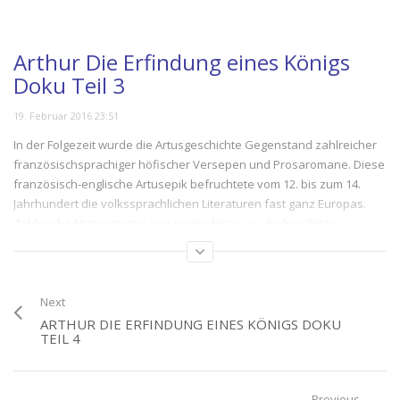
Arthur Die Erfindung eines Königs
Doku Teil 3
19. Februar 2016 23:51
In der Folgezeit wurde die Artusgeschichte Gegenstand zahlreicher
französischsprachiger höfischer Versepen und Prosaromane. Diese
französisch-englische Artusepik befruchtete vom 12. bis zum 14.
Jahrhundert die volkssprachlichen Literaturen fast ganz Europas.
Zahlreiche Motive traten erst später hinzu, so die berühmte
Tafelrunde erstmals in Wace‘ Roman de Brut (Roman über Brutus)
um 1190. Viele mittelalterliche Vorstellungen von ritterlichen
Tugenden wurden von dem französischen Dichter Chrétien de
Troyes um 1170 eingeführt
Next
ARTHUR DIE ERFINDUNG EINES KÖNIGS DOKU
TEIL 4
(11)
Category:
Die Geschichte
,
Sagen und Mythen
Tags:
Arthur Die Erfindung eines Königs
Previous